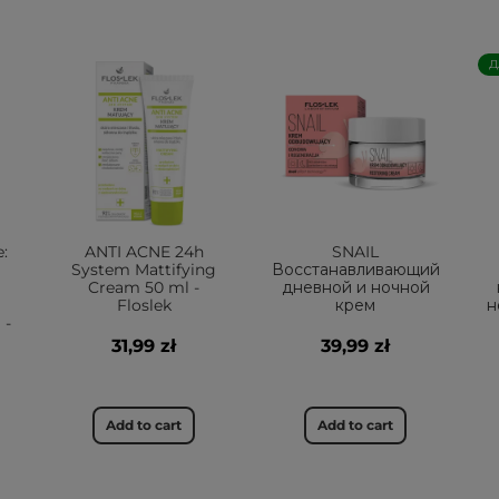
Д
:
ANTI ACNE 24h
SNAIL
System Mattifying
Восстанавливающий
Cream 50 ml -
дневной и ночной
Floslek
крем
н
 -
31,99 zł
39,99 zł
Add to cart
Add to cart