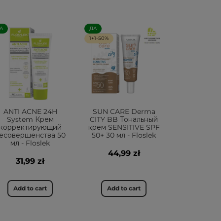
А
ДА
1+1-50%
ANTI ACNE 24H
SUN CARE Derma
System Крем
CITY BB Тональный
корректирующий
крем SENSITIVE SPF
есовершенства 50
50+ 30 мл - Floslek
мл - Floslek
44,99 zł
31,99 zł
Add to cart
Add to cart