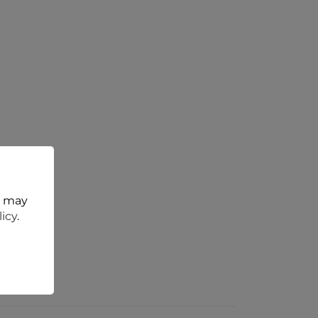
t may
licy
.