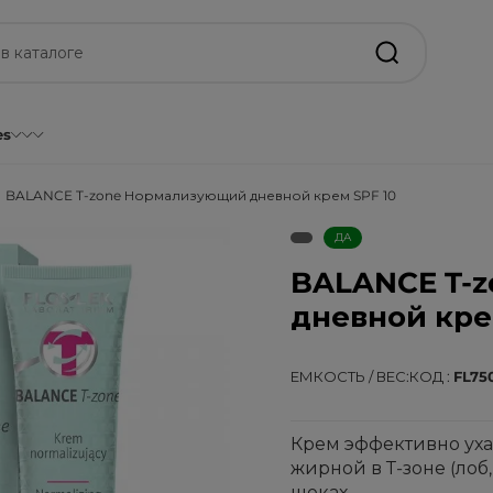
es
BALANCE T-zone Нормализующий дневной крем SPF 10
ДА
BALANCE T-
дневной кре
ЕМКОСТЬ / ВЕС
КОД
FL75
Крем эффективно ух
жирной в Т-зоне (лоб,
щеках.