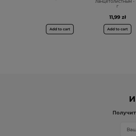
ланцетолистным - 
г
11,99 zł
Add to cart
Add to cart
И
Получит