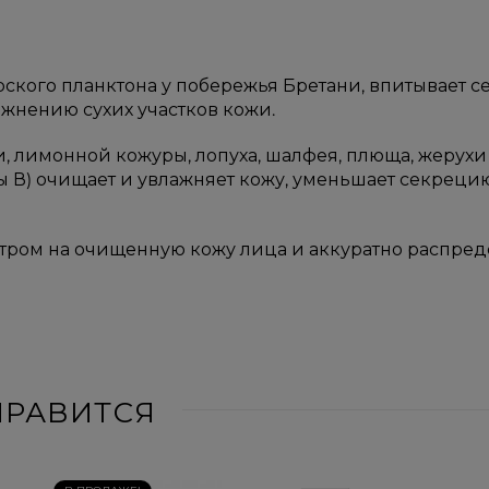
ского планктона у побережья Бретани, впитывает себ
жнению сухих участков кожи.
, лимонной кожуры, лопуха, шалфея, плюща, жерухи
 В) очищает и увлажняет кожу, уменьшает секрецию
 утром на очищенную кожу лица и аккуратно распред
НРАВИТСЯ