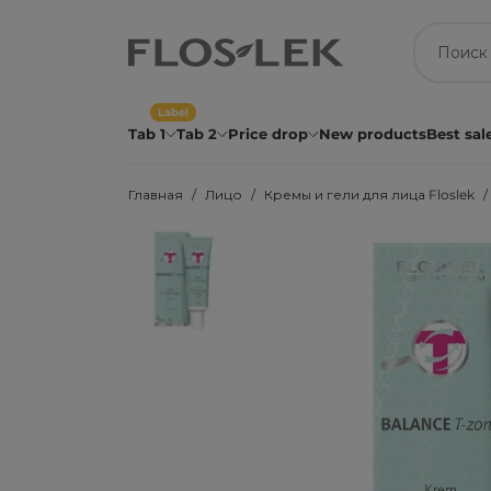
Label
Tab 1
Tab 2
Price drop
New products
Best sal
Главная
Лицо
Кремы и гели для лица Floslek