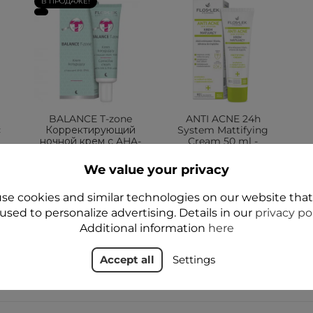
В ПРОДАЖЕ!
BALANCE T-zone
ANTI ACNE 24h
с
Корректирующий
System Mattifying
ночной крем с AHA-
Cream 50 ml -
и PHA-кислотами
Floslek
We value your privacy
31,99 zł
31,99 zł
se cookies and similar technologies on our website tha
УВЕДОМИТЬ О
Add to cart
НАЛИЧИИ
used to personalize advertising. Details in our
privacy po
Additional information
here
Accept all
Settings