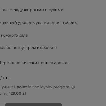
аланс между жирными и сухими
мальный уровень увлажнения в обеих
кожного сала.
желяет кожу, крем идеально
Дерматологически протестирован.
/ шт.
олучите
1
point
in the loyalty program.
ping:
129,00 zł