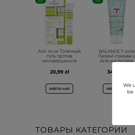
ДА
ДА
Anti Acne Точечный
BALANCE T-zone
гель против
Пилинг-гоммаж 
несовершенств
AHA-кислотами
20,99 zł
34,99 zł
We u
Add to cart
Add to cart
be 
ТОВАРЫ КАТЕГОРИИ