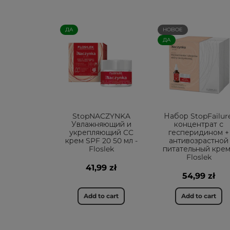
ДА
НОВОЕ
ДА
StopNACZYNKA
Набор StopFailure
Увлажняющий и
концентрат с
укрепляющий CC
гесперидином +
крем SPF 20 50 мл -
антивозрастной
Floslek
питательный крем
Floslek
41,99 zł
54,99 zł
Add to cart
Add to cart