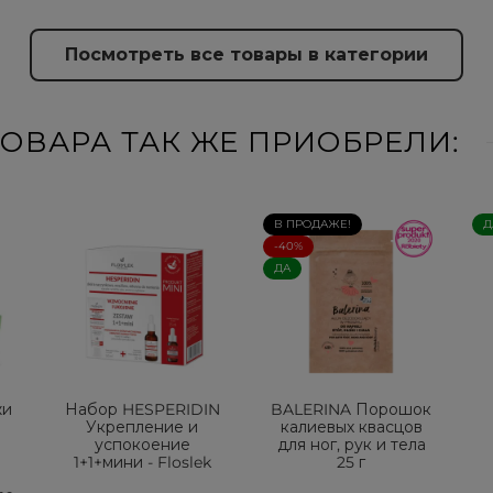
Посмотреть все товары в категории
ОВАРА ТАК ЖЕ ПРИОБРЕЛИ:
В ПРОДАЖЕ!
Д
-40%
ДА
жи
Набор HESPERIDIN
BALERINA Порошок
Укрепление и
калиевых квасцов
успокоение
для ног, рук и тела
и
1+1+мини - Floslek
25 г