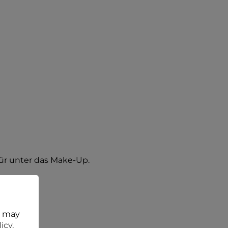
für unter das Make-Up.
t may
licy
.