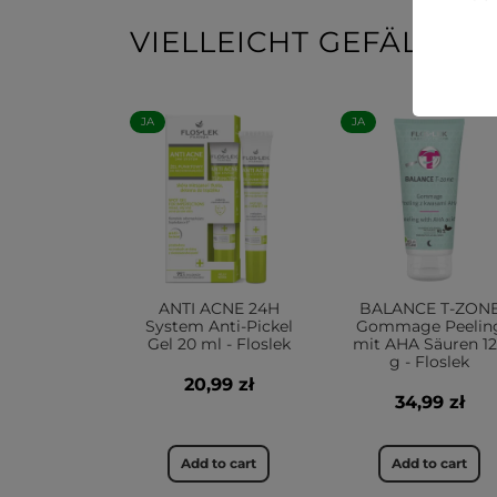
VIELLEICHT GEFÄLLT 
JA
JA
ANTI ACNE 24H
BALANCE T-ZON
System Anti-Pickel
Gommage Peelin
Gel 20 ml - Floslek
mit AHA Säuren 1
g - Floslek
20,99 zł
34,99 zł
Add to cart
Add to cart