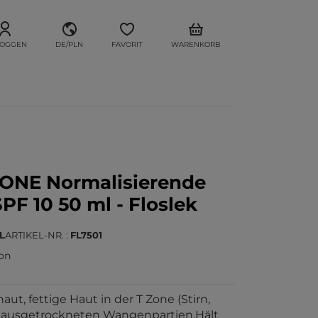
LOGGEN
DE/PLN
FAVORIT
WARENKORB
ONE Normalisierende
F 10 50 ml - Floslek
L
ARTIKEL-NR.
FL7501
ion
ut, fettige Haut in der T Zone (Stirn,
ft ausgetrockneten Wangenpartien.Hält