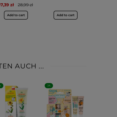
17,39 zł
28,99 zł
Add to cart
Add to cart
EN AUCH ...
A
JA