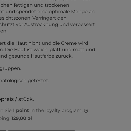
schen fettigen und trockenen
cht und spendet eine optimale Menge an
Gesichtszonen. Verringert den
schützt vor Austrocknung und verbessert
en.
ert die Haut nicht und die Creme wird
 Die Haut ist weich, glatt und matt und
 und gesunde Hautfarbe zurück.
sgruppen.
atologisch getestet.
preis / stück.
en Sie
1
point
in the loyalty program.
ping:
129,00 zł