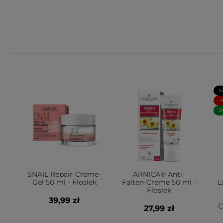
S
-
J
SNAIL Repair-Creme-
ARNICA® Anti-
Gel 50 ml - Floslek
Falten-Creme 50 ml -
L
Floslek
39,99 zł
C
27,99 zł