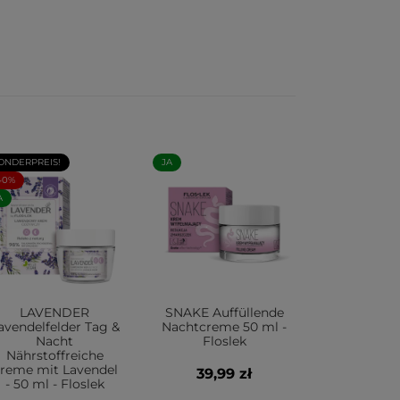
ONDERPREIS!
JA
40%
A
LAVENDER
SNAKE Auffüllende
avendelfelder Tag &
Nachtcreme 50 ml -
Nacht
Floslek
Nährstoffreiche
reme mit Lavendel
39,99 zł
- 50 ml - Floslek