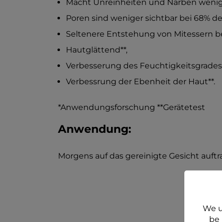
Macht Unreinheiten und Narben weniger
Poren sind weniger sichtbar bei 68% de
Seltenere Entstehung von Mitessern be
Hautglättend**,
Verbesserung des Feuchtigkeitsgrades 
Verbessrung der Ebenheit der Haut**.
*Anwendungsforschung **Gerätetest
Anwendung:
Morgens auf das gereinigte Gesicht auftr
We u
be 