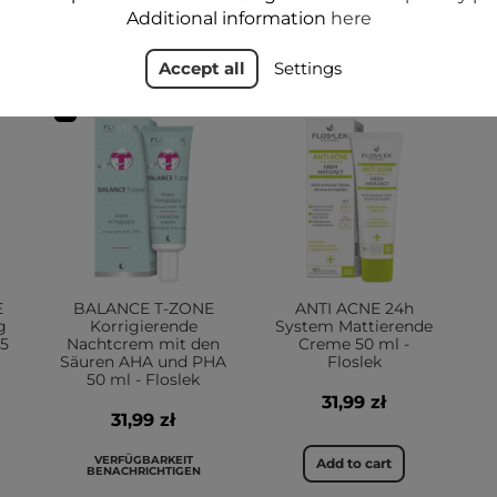
Additional information
here
IHNEN AUCH
Accept all
Settings
E
BALANCE T-ZONE
ANTI ACNE 24h
g
Korrigierende
System Mattierende
25
Nachtcrem mit den
Creme 50 ml -
Säuren AHA und PHA
Floslek
50 ml - Floslek
31,99 zł
31,99 zł
VERFÜGBARKEIT
Add to cart
BENACHRICHTIGEN