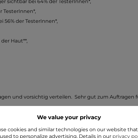
 sichtbar bei 64% der TesterInnen*,
r TesterInnen*,
i 56% der TesterInnen*,
der Haut**,
agen und vorsichtig verteilen. Sehr gut zum Auftragen 
We value your privacy
se cookies and similar technologies on our website tha
used to personalize advertising. Details in our
privacy po