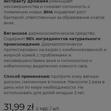
экстракту дрожжей
уменьшает
несовершенства и снижает склонность к
появлению новых.
BHA
подавляет рост
бактерий, ответственных за образование очагов
акне.
Веганское
дермокосметическое средство.
Содержит
96% ингредиентов натурального
происхождения
. Дерматологически
протестировано на людях с комбинированной и
жирной кожей, с проблемами и
несовершенствами акне и склонностью к
избыточному выделению кожного сала.
Способ применения:
протрите кожу ватным
диском, смоченным в тонике. Наносите 2 раза в
день или по мере необходимости. Не
использовать для детей младше 3 лет.
31,99 zł
с ндс / шт.