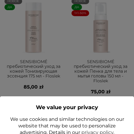
НОВОЕ
НОВОЕ
ДА
ДА
1+1-50%
SENSIBIOMÉ
SENSIBIOMÉ
пребиотический уход за
пребиотический уход за
кожей Тонизирующая
кожей Пенка для тела и
эссенция 175 мл - Floslek
мытья головы 150 мл -
Floslek
85,00 zł
75,00 zł
Add to cart
Add to cart
We value your privacy
We use cookies and similar technologies on our
website that may be used to personalize
ДА
НОВОЕ
advertising. Details in our
privacy policy
.