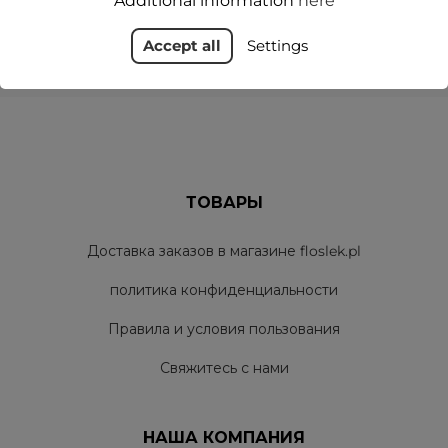
Additional information
here
администратора по электронной почте, в соответствии с
Политика конфиденциальности
Accept all
Settings
ТОВАРЫ
Доставка заказов в магазине floslek.pl
политика конфиденциальности
Правила и условия пользования
Свяжитесь с нами
НАША КОМПАНИЯ