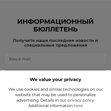
ИНФОРМАЦИОННЫЙ
БЮЛЛЕТЕНЬ
Получите наши последние новости и
специальные предложения
We value your privacy
We use cookies and similar technologies on our
Вводя свой адрес электронной почты, вы соглашаетесь
website that may be used to personalize
получать коммерческую информацию от
advertising. Details in our
privacy policy
.
администратора по электронной почте, в соответствии с
Additional information
here
Политика конфиденциальности