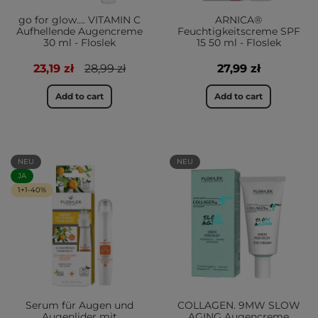
go for glow…. VITAMIN C
ARNICA®
Aufhellende Augencreme
Feuchtigkeitscreme SPF
30 ml - Floslek
15 50 ml - Floslek
23,19 zł
28,99 zł
27,99 zł
Add to cart
Add to cart
NEU
NEU
JA
1+1-40%
Serum für Augen und
COLLAGEN. 9MW SLOW
Augenlider mit
AGING Augencreme