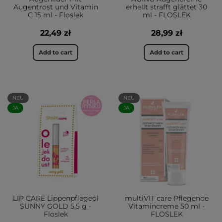
Augentrost und Vitamin
erhellt strafft glättet 30
C 15 ml - Floslek
ml - FLOSLEK
22,49 zł
28,99 zł
Add to cart
Add to cart
NEU
NEU
JA
JA
LIP CARE Lippenpflegeöl
multiVIT care Pflegende
SUNNY GOLD 5,5 g -
Vitamincreme 50 ml -
Floslek
FLOSLEK