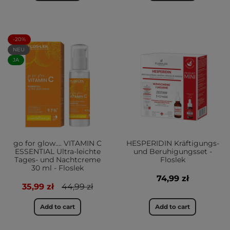
-20%
NEU
JA
go for glow…. VITAMIN C
HESPERIDIN Kräftigungs-
ESSENTIAL Ultra-leichte
und Beruhigungsset -
Tages- und Nachtcreme
Floslek
30 ml - Floslek
74,99 zł
35,99 zł
44,99 zł
Add to cart
Add to cart