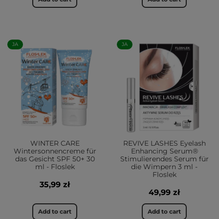
JA
JA
WINTER CARE
REVIVE LASHES Eyelash
Wintersonnencreme für
Enhancing Serum®
das Gesicht SPF 50+ 30
Stimulierendes Serum für
ml - Floslek
die Wimpern 3 ml -
Floslek
35,99 zł
49,99 zł
Add to cart
Add to cart