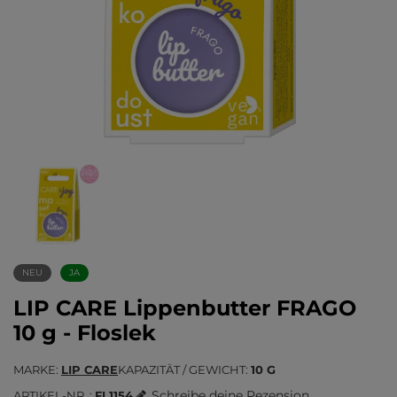
NEU
JA
LIP CARE Lippenbutter FRAGO
10 g - Floslek
MARKE
LIP CARE
KAPAZITÄT / GEWICHT
10 G
Schreibe deine Rezension
ARTIKEL-NR.
FL1154