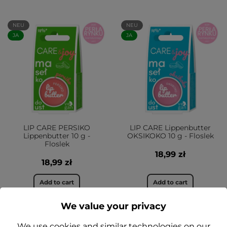
NEU
NEU
JA
JA
LIP CARE PERSIKO
LIP CARE Lippenbutter
Lippenbutter 10 g -
OKSIKOKO 10 g - Floslek
Floslek
18,99 zł
18,99 zł
Add to cart
Add to cart
We value your privacy
We use cookies and similar technologies on our