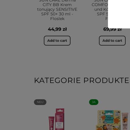
SUN CARE Derma
SUN CARE Derm
CITY BB Krem
COMFORT Gesicht
tonujący SENSITIVE
und Körpercrem
SPF 50+ 30 ml -
SPF 50+ 50ml -
Floslek
Floslek
44,99 zł
69,99 zł
Add to cart
Add to cart
KATEGORIE PRODUKTE
NEU
JA