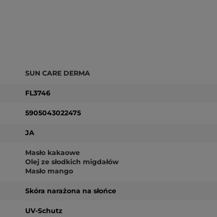
SUN CARE DERMA
FL3746
5905043022475
JA
Masło kakaowe
Olej ze słodkich migdałów
Masło mango
Skóra narażona na słońce
UV-Schutz