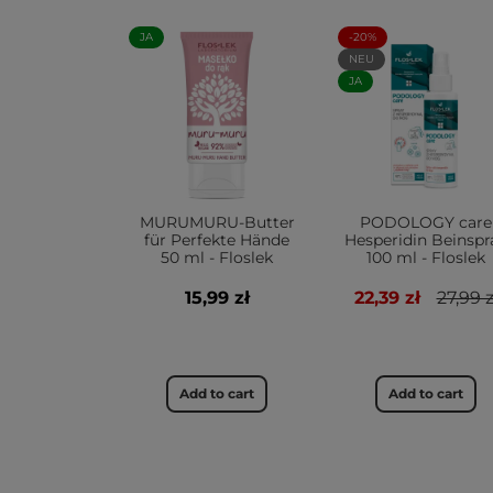
JA
-20%
NEU
JA
MURUMURU-Butter
PODOLOGY care
für Perfekte Hände
Hesperidin Beinspr
50 ml - Floslek
100 ml - Floslek
15,99 zł
22,39 zł
27,99 z
Add to cart
Add to cart