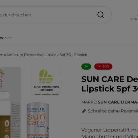
EIN
es
 Moisture Protective Lipstick Spf 30 - Floslek
JA
1+1-50%
SUN CARE Der
Lipstick Spf 3
MARKE
SUN CARE DERMA
Schreibe deine Rezens
Veganer Lippenstift mi
Mangobutter und Vitam