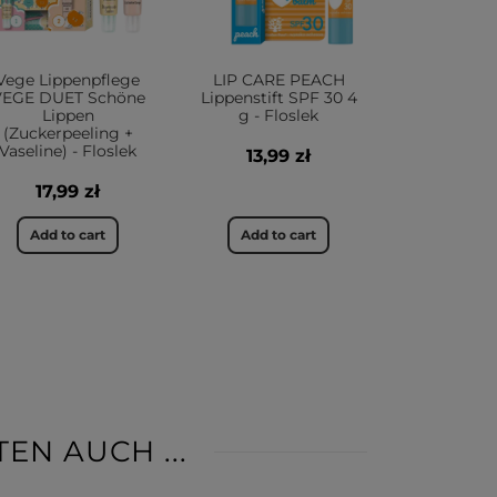
Vege Lippenpflege
LIP CARE PEACH
VEGE DUET Schöne
Lippenstift SPF 30 4
Lippen
g - Floslek
(Zuckerpeeling +
Vaseline) - Floslek
13,99 zł
17,99 zł
Add to cart
Add to cart
EN AUCH ...