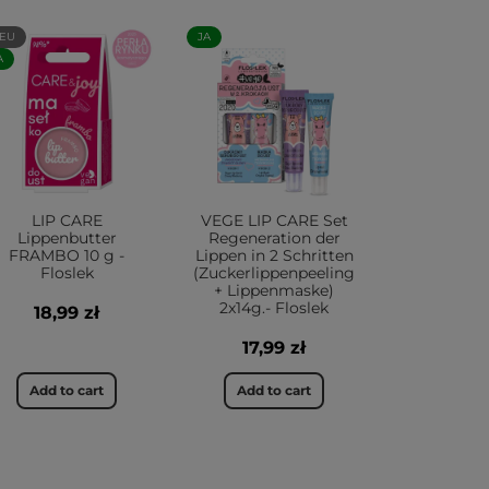
EU
JA
A
LIP CARE
VEGE LIP CARE Set
Lippenbutter
Regeneration der
FRAMBO 10 g -
Lippen in 2 Schritten
Floslek
(Zuckerlippenpeeling
+ Lippenmaske)
2x14g.- Floslek
18,99 zł
17,99 zł
Add to cart
Add to cart