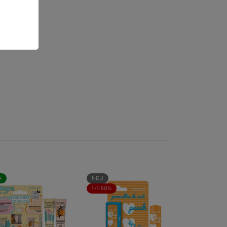
A
NEU
1+1-50%