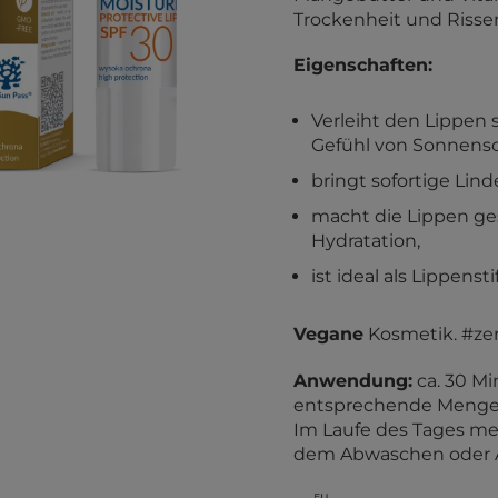
Trockenheit und Risse
Eigenschaften:
Verleiht den Lippen
Gefühl von Sonnensch
bringt sofortige Lin
macht die Lippen ges
Hydratation,
ist ideal als Lippenst
Vegane
Kosmetik. #ze
Anwendung:
ca. 30 M
entsprechende Menge g
Im Laufe des Tages me
dem Abwaschen oder A