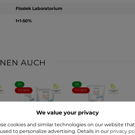
Floslek Laboratorium
1+1-50%
IHNEN AUCH
JA
JA
1+1-50%
1+1-50%
We value your privacy
se cookies and similar technologies on our website tha
used to personalize advertising. Details in our
privacy po