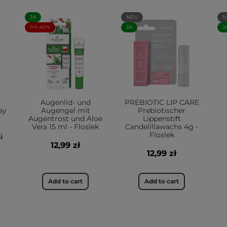
JA
NEU
N
1+1-40%
JA
J
Augenlid- und
PREBIOTIC LIP CARE
ay
Augengel mit
Prebiotischer
Augentrost und Aloe
Lippenstift
Vera 15 ml - Floslek
Candelillawachs 4g -
Floslek
ł
12,99 zł
12,99 zł
Add to cart
Add to cart