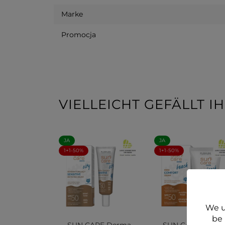
Marke
Promocja
VIELLEICHT GEFÄLLT 
JA
JA
1+1-50%
1+1-50%
We u
be 