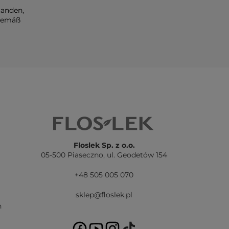
tanden,
 gemäß
Floslek Sp. z o.o.
05-500 Piaseczno,
ul. Geodetów 154
+48 505 005 070
sklep@floslek.pl
n