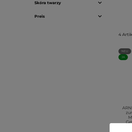

Skóra twarzy

Preis
4 Arti
NEU
JA
ARNI
zu
M
Ge