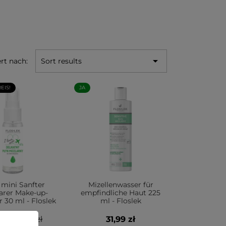

ert nach:
Sort results
EIS!
JA
e mini Sanfter
Mizellenwasser für
arer Make-up-
empfindliche Haut 225
r 30 ml - Floslek
ml - Floslek
9 zł
9,99 zł
31,99 zł