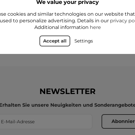
We value your privacy
29,99 zł
se cookies and similar technologies on our website tha
Add to cart
Add to cart
A
used to personalize advertising. Details in our
privacy po
Additional information
here
Accept all
Settings
on 4 Artikel(n)
NEWSLETTER
Erhalten Sie unsere Neuigkeiten und Sonderangebot