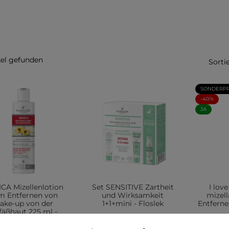
kel gefunden
Sorti
SONDERPR
-40%
JA
CA Mizellenlotion
Set SENSITIVE Zartheit
I lov
m Entfernen von
und Wirksamkeit
mizell
ake-up von der
1+1+mini - Floslek
Entferne
fäßhaut 225 ml -
Floslek
54,99 zł
5,9