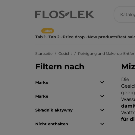
Label
Tab 1
Tab 2
Price drop
New products
Best sal
Startseite
Gesicht
Reinigung und Make-up-Entfe
Filtern nach
Miz
Die 

Marke
Gesic
geeig

Marke
Wass
damit

Składnik aktywny
Watt
für d

Nicht enthalten