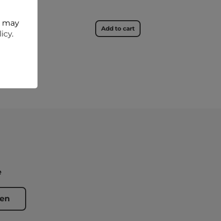
t may
dd to cart
Add to cart
licy
.
e