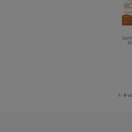
Sonn
50
1 - 9 v