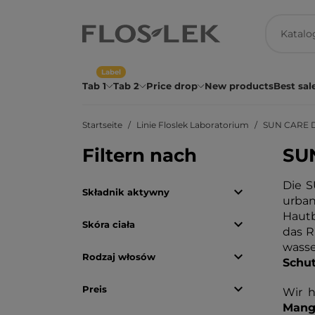
Label
Tab 1
Tab 2
Price drop
New products
Best sal
Startseite
Linie Floslek Laboratorium
SUN CARE 
Filtern nach
SU
Die S

Składnik aktywny
urba
Hautb

Skóra ciała
das R
wasse

Rodzaj włosów
Schu

Preis
Wir h
Mang