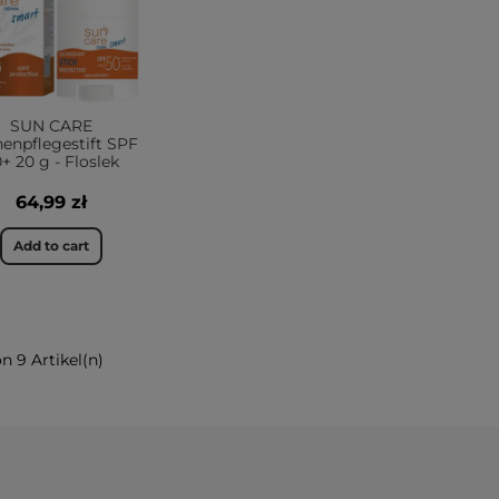
SUN CARE
enpflegestift SPF
+ 20 g - Floslek
64,99 zł
Add to cart
on 9 Artikel(n)