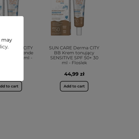
t may
licy
.
RE Derma CITY
SUN CARE Derma CITY
eie mattierende
BB Krem tonujący
SPF 50+ 30ml -
SENSITIVE SPF 50+ 30
Floslek
ml - Floslek
49,99 zł
44,99 zł
dd to cart
Add to cart