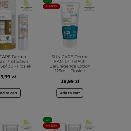
JA
1+1-50%
CARE Derma
SUN CARE Derma
re Protective
FAMILY REPAIR
 Spf 30 - Floslek
Beruhigende Lotion
125ml - Floslek
13,99 zł
38,99 zł
dd to cart
Add to cart
JA
1+1-50%