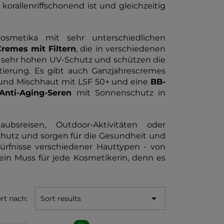
s korallenriffschonend ist und gleichzeitig
metika mit sehr unterschiedlichen
Cremes mit Filtern
, die in verschiedenen
nen sehr hohen UV-Schutz und schützen die
ierung. Es gibt auch Ganzjahrescremes
nd Mischhaut mit LSF 50+ und eine
BB-
Anti-Aging-Seren
mit Sonnenschutz in
bsreisen, Outdoor-Aktivitäten oder
chutz und sorgen für die Gesundheit und
ürfnisse verschiedener Hauttypen - von
t ein Muss für jede Kosmetikerin, denn es

ert nach:
Sort results