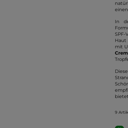
natür
einen
In d
Formu
SPF-V
Haut 
mit U
Crem
Tropf
Dies
Stran
Schön
empfi
biete
9 Arti