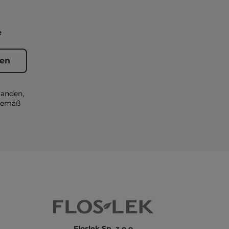
e
tanden,
 gemäß
Floslek Sp. z o.o.