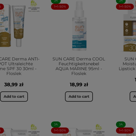
JA
JA
%
1+1-50%
1+1-50%
CARE Derma ANTI-
SUN CARE Derma COOL
SUN 
OT Ultraleichte
Feuchtigkeitsnebel
Moistu
me SPF 30 30ml -
AQUA MARINE 95ml -
Lipstick
Floslek
Floslek
38,99 zł
18,99 zł
Add to cart
Add to cart
A
JA
JA
%
1+1-50%
1+1-50%