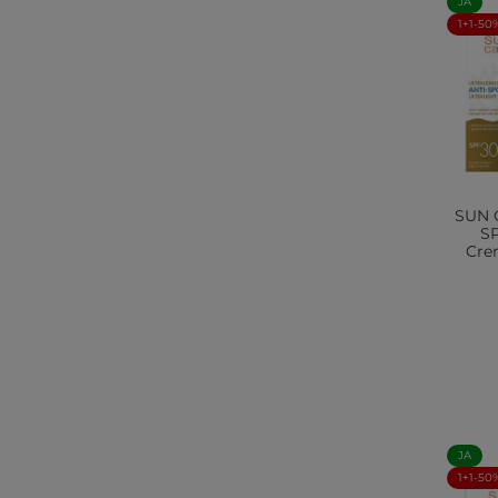
JA
1+1-50
SUN 
SP
Cre
JA
1+1-50