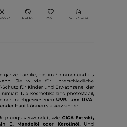
LOGGEN
DE/PLN
FAVORIT
WARENKORB
e ganze Familie, das im Sommer und als
nn. Sie wurde für unterschiedliche
V-Schutz für Kinder und Erwachsene, der
nimiert. Die Kosmetika sind photostabil,
r einen nachgewiesenen
UVB- und UVA-
igender Haut können sie verwenden.
Ursprungs verwendet, wie
CICA-Extrakt,
min E, Mandelöl oder Karotinöl.
Und