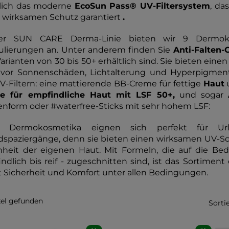
lich das moderne
EcoSun Pass® UV-Filtersystem
, da
 wirksamen Schutz garantiert
.
er SUN CARE Derma-Linie bieten wir 9 Dermokos
lierungen an. Unter anderem finden Sie
Anti-Falten-
arianten von 30 bis 50+ erhältlich sind. Sie bieten ei
vor Sonnenschäden, Lichtalterung und Hyperpigment
V-Filtern: eine mattierende BB-Creme für fettige
Haut
u
e für empfindliche Haut mit LSF 50+,
und sogar
enform oder #waterfree-Sticks mit sehr hohem LSF:
e Dermokosmetika eignen sich perfekt für Urlau
dspaziergänge, denn sie bieten einen wirksamen UV-S
heit der eigenen Haut. Mit Formeln, die auf die Bed
ndlich bis reif - zugeschnitten sind, ist das Sortimen
t Sicherheit und Komfort unter allen Bedingungen.
kel gefunden
Sorti