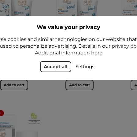
We value your privacy
se cookies and similar technologies on our website tha
used to personalize advertising. Details in our
privacy po
CARE Derma KIDS
SUN CARE Derma
SUN CA
IOTIC Creme SPF
COMFORT Gesichts-
BB Ölfr
Additional information
here
b dem 1. Lebenstag
und Körpercreme SPF
Creme 
50ml - Floslek
50+ 50ml - Floslek
Accept all
Settings
69,99 zł
69,99 zł
Add to cart
Add to cart
A
%