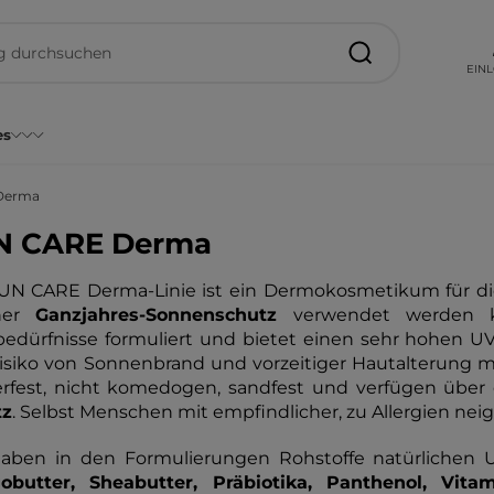
EIN
es
Derma
N CARE Derma
UN CARE Derma-Linie ist ein Dermokosmetikum für di
ner
Ganzjahres-Sonnenschutz
verwendet werden ka
edürfnisse formuliert und bietet einen sehr hohen U
isiko von Sonnenbrand und vorzeitiger Hautalterung mi
rfest, nicht komedogen, sandfest und verfügen übe
tz
. Selbst Menschen mit empfindlicher, zu Allergien ne
aben in den Formulierungen Rohstoffe natürlichen 
obutter, Sheabutter, Präbiotika, Panthenol, Vita