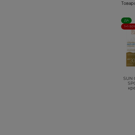
Товаро
ДА
1+1-50
SUN 
SP
кр