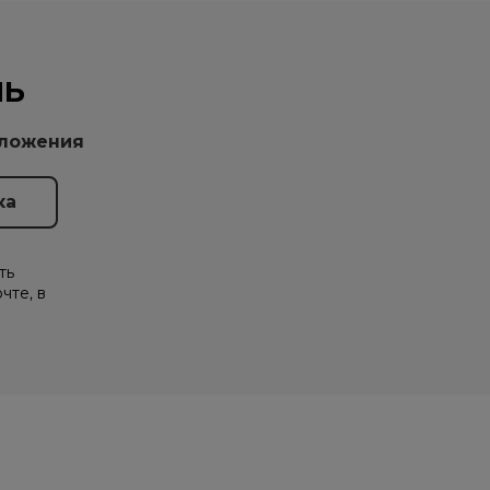
НЬ
дложения
ть
чте, в