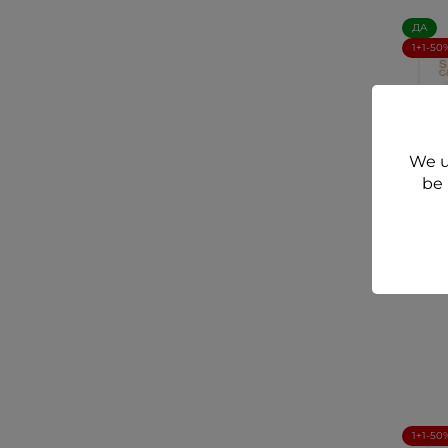
ДА
1+1-50
We u
be 
SUN 
PRE
50+ с
1+1-50