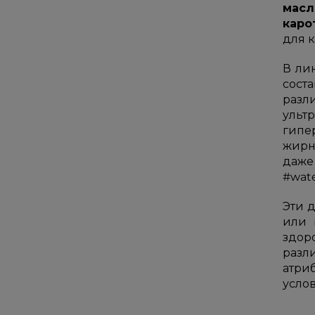
масл
каро
для 
В ли
сост
разл
ульт
гипе
жирн
даж
#wate
Эти 
или 
здор
разл
атри
услов