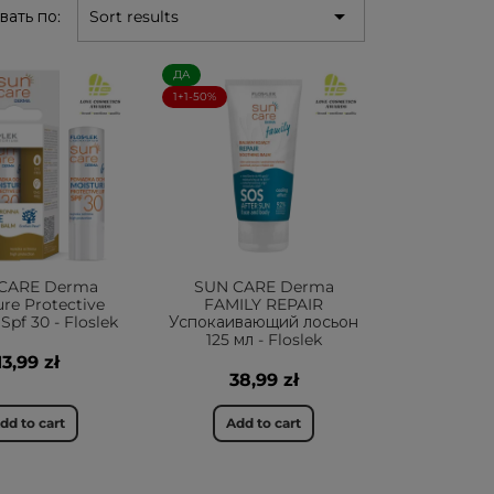

вать по:
Sort results
ДА
1+1-50%
CARE Derma
SUN CARE Derma
re Protective
FAMILY REPAIR
 Spf 30 - Floslek
Успокаивающий лосьон
125 мл - Floslek
13,99 zł
38,99 zł
dd to cart
Add to cart