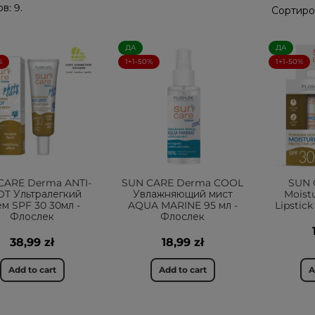
в: 9.
Сортиро
ДА
ДА
%
1+1-50%
1+1-50%
CARE Derma ANTI-
SUN CARE Derma COOL
SUN 
OT Ультралегкий
Увлажняющий мист
Moistu
ем SPF 30 30мл -
AQUA MARINE 95 мл -
Lipstick
Флослек
Флослек
38,99 zł
18,99 zł
Add to cart
Add to cart
A