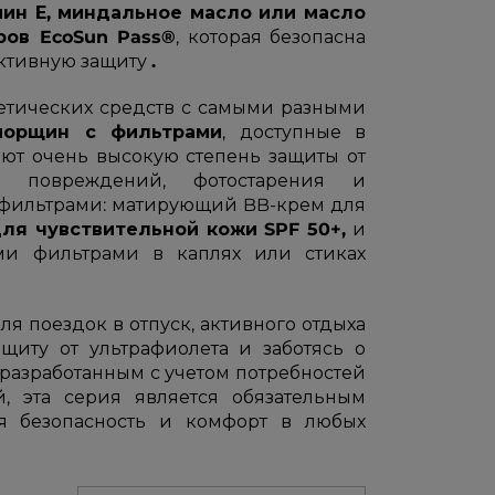
мин Е, миндальное масло или масло
ров EcoSun Pass®
, которая безопасна
ективную защиту
.
тических средств с самыми разными
морщин с фильтрами
, доступные в
ают очень высокую степень защиты от
х повреждений, фотостарения и
-фильтрами: матирующий BB-крем для
ля чувствительной кожи SPF 50+,
и
и фильтрами в каплях или стиках
я поездок в отпуск, активного отдыха
щиту от ультрафиолета и заботясь о
 разработанным с учетом потребностей
, эта серия является обязательным
ая безопасность и комфорт в любых