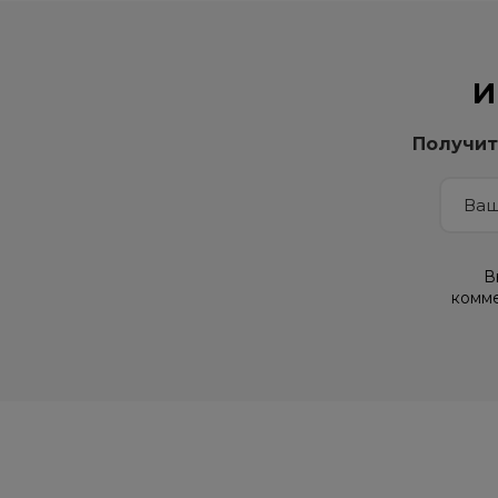
И
Получит
В
комме