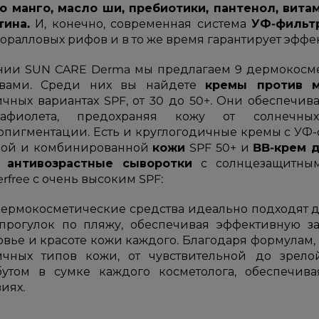
о манго, масло ши, пребиотики, пантенол, вита
тина.
И, конечно, современная система
УФ-фильт
коралловых рифов и в то же время гарантирует эфф
нии SUN CARE Derma мы предлагаем 9 дермокосме
авами. Среди них вы найдете
кремы против 
ичных вариантах SPF, от 30 до 50+. Они обеспечив
рафиолета, предохраняя кожу от солнечны
рпигментации. Есть и круглогодичные кремы с УФ
ой и комбинированной
кожи
SPF 50+ и
BB-крем д
е
антивозрастные сыворотки
с солнцезащитным
rfree с очень высоким SPF:
дермокосметические средства идеально подходят дл
прогулок по пляжу, обеспечивая эффективную за
овье и красоте кожи каждого. Благодаря формулам,
ичных типов кожи, от чувствительной до зрелой
бутом в сумке каждого косметолога, обеспечив
иях.