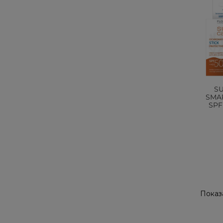
S
SMAR
SPF 
Показа