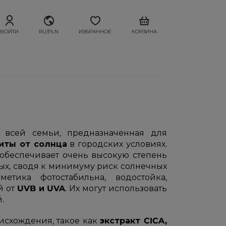
ВОЙТИ
RU/PLN
ИЗБРАННОЕ
КОРЗИНА
всей семьи, предназначенная для
иты от солнца
в городских условиях.
 обеспечивает очень высокую степень
слых, сводя к минимуму риск солнечных
тика фотостабильна, водостойка,
й от
UVB и UVA
. Их могут использовать
.
исхождения, такое как
экстракт CICA,