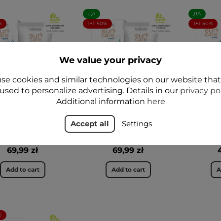
ДА
ДА
%
1+1-50%
1+1-50%
We value your privacy
se cookies and similar technologies on our website tha
used to personalize advertising. Details in our
privacy po
Additional information
here
CARE Derma KIDS
SUN CARE Derma
SUN CA
BIOTIC Крем SPF
COMFORT CREAM SPF
BB Oil-
Accept all
Settings
 1-го дня жизни 50
50+ для лица и тела 50
Cream 
мл - Флослек
мл - Floslek
69,99 zł
69,99 zł
Add to cart
Add to cart
A
%