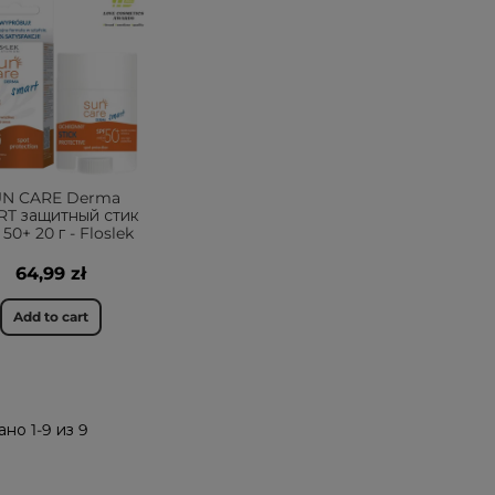
UN CARE Derma
T защитный стик
50+ 20 г - Floslek
64,99 zł
Add to cart
но 1-9 из 9