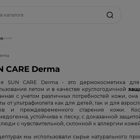
es
erma
N CARE Derma
я SUN CARE Derma - это дермокосметика для 
льзования летом и в качестве круглогодичной
защ
анная с учетом различных потребностей кожи, она
ы от ультрафиолета как для детей, так и для взро
ов и преждевременного старения кожи. Косме
медогенна, устойчива к песку, с доказанной защито
 люди с чувствительной, склонной к аллергии кожей
цептурах мы использовали сырье натурального про