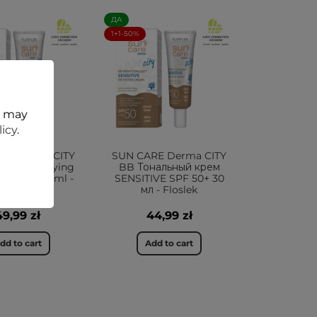
ДА
1+1-50%
t may
licy
.
RE Derma CITY
SUN CARE Derma CITY
Free Mattifying
BB Тональный крем
SPF 50+ 30ml -
SENSITIVE SPF 50+ 30
Флослек
мл - Floslek
49,99 zł
44,99 zł
dd to cart
Add to cart