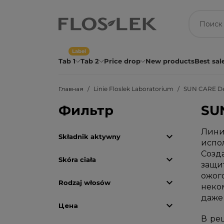
Label
Tab 1
Tab 2
Price drop
New products
Best sal
Главная
Linie Floslek Laboratorium
SUN CARE D
Фильтр
SU
Лини

Składnik aktywny
испо
Созд

Skóra ciała
защит
ожог

Rodzaj włosów
неко
даже

Цена
В ре