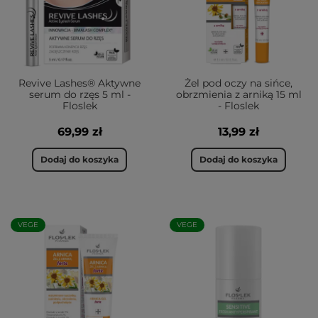
Revive Lashes® Aktywne
Żel pod oczy na sińce,
serum do rzęs 5 ml -
obrzmienia z arniką 15 ml
Floslek
- Floslek
69,99 zł
13,99 zł
Dodaj do koszyka
Dodaj do koszyka
VEGE
VEGE