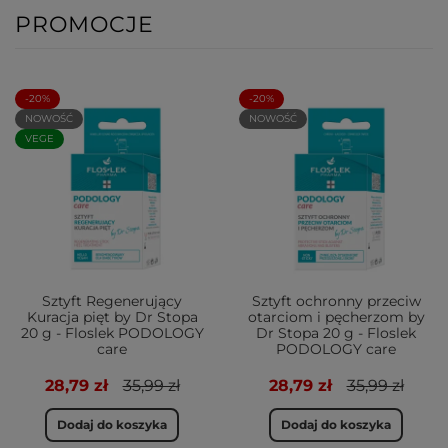
PROMOCJE
-20%
-20%
NOWOŚĆ
NOWOŚĆ
VEGE
Sztyft Regenerujący
Sztyft ochronny przeciw
Kuracja pięt by Dr Stopa
otarciom i pęcherzom by
20 g - Floslek PODOLOGY
Dr Stopa 20 g - Floslek
care
PODOLOGY care
28,79 zł
35,99 zł
28,79 zł
35,99 zł
Dodaj do koszyka
Dodaj do koszyka