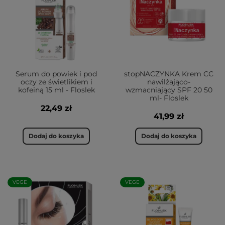
Serum do powiek i pod
stopNACZYNKA Krem CC
oczy ze świetlikiem i
nawilżająco-
kofeiną 15 ml - Floslek
wzmacniający SPF 20 50
ml- Floslek
22,49 zł
41,99 zł
Dodaj do koszyka
Dodaj do koszyka
VEGE
VEGE