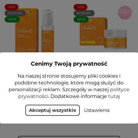
-20%
-20%
NOWOŚĆ
NOWOŚĆ
VEGE
VEGE
Cenimy Twoją prywatność
go for glow…. VITAMIN C
go for glow…. VITAMIN C
ESSENTIAL Ultra lekki
Krem anti-aging na dzień
Na naszej stronie stosujemy pliki cookies i
krem na dzień i na noc 30
i na noc 50 ml - Floslek
podobne technologie, które mogą służyć do
ml - Floslek
personalizacji reklam. Szczegóły w naszej
polityce
35,99 zł
44,99 zł
35,99 zł
44,99 zł
prywatności
. Dodatkowe informacje
tutaj
Dodaj do koszyka
Dodaj do koszyka
Akceptuj wszystkie
Ustawienia