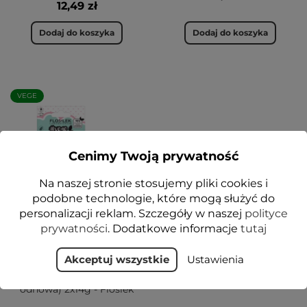
12,49 zł
Dodaj do koszyka
Dodaj do koszyka
VEGE
Cenimy Twoją prywatność
Na naszej stronie stosujemy pliki cookies i
podobne technologie, które mogą służyć do
personalizacji reklam. Szczegóły w naszej
polityce
prywatności
. Dodatkowe informacje
tutaj
VEGE LIP CARE ZESTAW
Odnowa ust w 2 krokach
(Cukrowy scrub
Akceptuj wszystkie
Ustawienia
nastrojowy wiśniowy +
Maska do ust cytrynowa
odnowa) 2x14g - Floslek