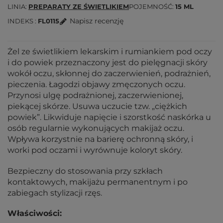
LINIA
PREPARATY ZE ŚWIETLIKIEM
POJEMNOŚĆ
15 ML
Napisz recenzję
INDEKS
FL0115
Żel ze świetlikiem lekarskim i rumiankiem pod oczy
i do powiek przeznaczony jest do pielęgnacji skóry
wokół oczu, skłonnej do zaczerwienień, podrażnień,
pieczenia. Łagodzi objawy zmęczonych oczu.
Przynosi ulgę podrażnionej, zaczerwienionej,
piekącej skórze. Usuwa uczucie tzw. „ciężkich
powiek”. Likwiduje napięcie i szorstkość naskórka u
osób regularnie wykonujących makijaż oczu.
Wpływa korzystnie na barierę ochronną skóry, i
worki pod oczami i wyrównuje koloryt skóry.
Bezpieczny do stosowania przy szkłach
kontaktowych, makijażu permanentnym i po
zabiegach stylizacji rzęs.
Właściwości: