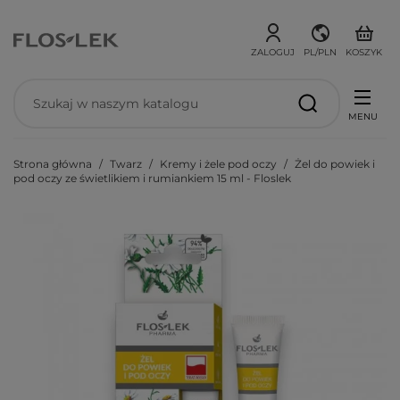
ZALOGUJ
PL/PLN
KOSZYK
MENU
Strona główna
Twarz
Kremy i żele pod oczy
Żel do powiek i
pod oczy ze świetlikiem i rumiankiem 15 ml - Floslek