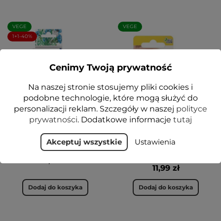
VEGE
VEGE
1+1-40%
Cenimy Twoją prywatność
Na naszej stronie stosujemy pliki cookies i
podobne technologie, które mogą służyć do
personalizacji reklam. Szczegóły w naszej
polityce
prywatności
. Dodatkowe informacje
tutaj
Żel do powiek i pod oczy
Żel ze świetlikiem
ze świetlikiem i chabrem
lekarskim i rumiankiem
Akceptuj wszystkie
Ustawienia
bławatkiem 15 ml - Floslek
do powiek i pod oczy 10 g
- Floslek
12,99 zł
11,99 zł
Dodaj do koszyka
Dodaj do koszyka