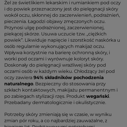
Żel ze świetlikiem lekarskim i rumiankiem pod oczy
i do powiek przeznaczony jest do pielęgnacji skóry
wokół oczu, skłonnej do zaczerwienień, podrażnień,
pieczenia. Łagodzi objawy zmęczonych oczu.
Przynosi ulgę podrażnionej, zaczerwienionej,
piekącej skórze. Usuwa uczucie tzw. „ciężkich
powiek”. Likwiduje napięcie i szorstkość naskórka u
osób regularnie wykonujących makijaż oczu.
Wpływa korzystnie na barierę ochronną skóry, i
worki pod oczami i wyrównuje koloryt skóry.
Doskonały do pielęgnacji wrażliwej skóry pod
oczami osób w każdym wieku. Chłodzący żel pod
oczy zawiera
94% składników pochodzenia
naturalnego
. Bezpieczny do stosowania przy
szkłach kontaktowych, makijażu permanentnym i
po zabiegach stylizacji rzęs. Produkt
wegański
.
Przebadany dermatologicznie i okulistycznie.
Potrzeby skóry zmieniają się w czasie, w wyniku
zmian pór roku, a co najbardziej zauważalne, z
biegiem lat. Podstawowymi potrzebami