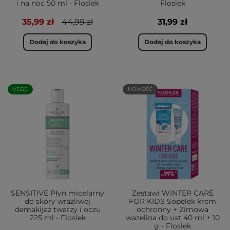
i na noc 50 ml - Floslek
Floslek
35,99 zł
44,99 zł
31,99 zł
Dodaj do koszyka
Dodaj do koszyka
VEGE
NOWOŚĆ
SENSITIVE Płyn micelarny
Zestawi WINTER CARE
do skóry wrażliwej
FOR KIDS Sopelek krem
demakijaż twarzy i oczu
ochronny + Zimowa
225 ml - Floslek
wazelina do ust 40 ml + 10
g - Floslek