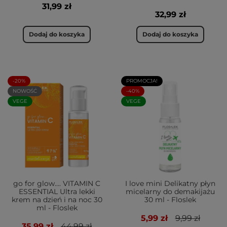
31,99 zł
32,99 zł
Dodaj do koszyka
Dodaj do koszyka
-20%
PROMOCJA!
NOWOŚĆ
-40%
VEGE
VEGE
go for glow…. VITAMIN C
I love mini Delikatny płyn
ESSENTIAL Ultra lekki
micelarny do demakijażu
krem na dzień i na noc 30
30 ml - Floslek
ml - Floslek
5,99 zł
9,99 zł
35,99 zł
44,99 zł