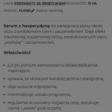
LINIA
PREPARATY ZE ŚWIETLIKIEM
POJEMNOŚĆ
15 ML
Napisz recenzję
INDEKS
FL0160
Serum z hesperydyną
do pielęgnacji skóry okolic
oczu z problemem cieni i zaczerwienień. Daje efekt
nawilżonej, rozjaśnionej skóry, zredukowanych cieni,
„worków” i zaczerwienień.
Właściwości:
już po jednym zastosowaniu działa delikatnie
napinająco,
sprawia, że skóra jest bardziej jędrna i elastyczna,
daje uczucie odprężenia,
minimalizuje oznaki zmęczenia,
regularnie stosowany rozjaśnia cerę, redukuje
cienie i „worki” pod oczami,