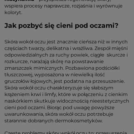
wspiera procesy naprawcze, rozjaśnia i wyrównuje
koloryt.
Jak pozbyć się cieni pod oczami?
Skóra wokół oczu jest znacznie cieńsza niż w innych
częściach twarzy, delikatna i wrażliwa. Zespół mięśni
odpowiedzialnych za ruchy powiek, ciągłe skurcze i
rozkurcze, narażają skórę na powstawanie
zmarszczek mimicznych. Pozbawiona podściółki
tłuszczowej, wyposażona w niewielką ilość
gruczołów łojowych, jest podatna na przesuszenie.
Skóra wokół oczu charakteryzuje się słabszym
krążeniem krwi i limfy, które w połączeniu z cienkim
naskórkiem skutkuje widocznością nieestetycznych
cieni pod oczami. Biorąc pod uwagę powyższe
uwarunkowania, skóra wokół oczu potrzebuje
starannie dobranych dermokosmetyków.
Częste problemy skóry wokół oczu to: przesuszenia,