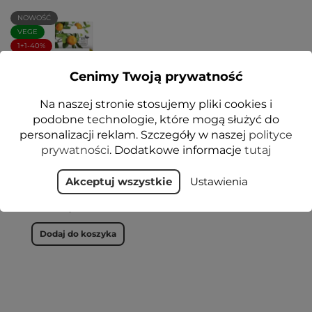
NOWOŚĆ
VEGE
1+1-40%
Cenimy Twoją prywatność
Na naszej stronie stosujemy pliki cookies i
podobne technologie, które mogą służyć do
personalizacji reklam. Szczegóły w naszej
polityce
prywatności
. Dodatkowe informacje
tutaj
Serum do powiek i pod
oczy ze świetlikiem i
witaminą C 15 ml - Floslek
Akceptuj wszystkie
Ustawienia
22,49 zł
Dodaj do koszyka