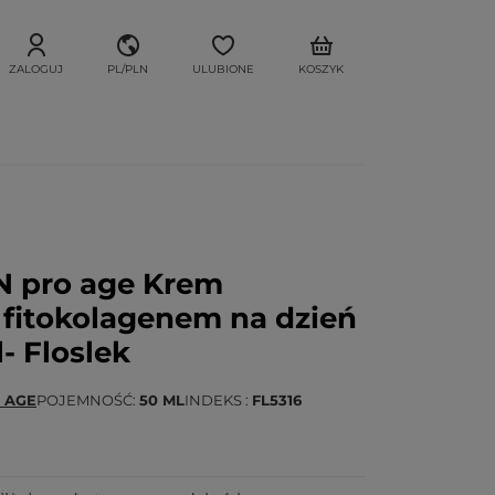
ZALOGUJ
PL/PLN
ULUBIONE
KOSZYK
N pro age Krem
 fitokolagenem na dzień
- Floslek
 AGE
POJEMNOŚĆ
50 ML
INDEKS
FL5316