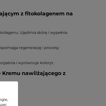
ającym z fitokolagenem na
kolagenu. Ujędrnia skórę i wypełnia
, wspomaga regenerację i procesy
ozjaśnia i wyrównuje koloryt.
e Kremu nawilżającego z
ogie,
szej