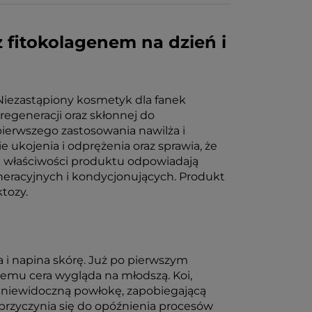
 fitokolagenem na dzień i
Niezastąpiony kosmetyk dla fanek
egeneracji oraz skłonnej do
pierwszego zastosowania nawilża i
ie ukojenia i odprężenia oraz sprawia, że
łe właściwości produktu odpowiadają
eneracyjnych i kondycjonujących. Produkt
ktozy.
 i napina skórę. Już po pierwszym
czemu cera wygląda na młodszą. Koi,
e niewidoczną powłokę, zapobiegającą
przyczynia się do opóźnienia procesów