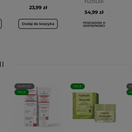
FLOSLEK
23,99 zł
54,99 zł
POWIADOM O
Dodaj do koszyka
DOSTĘPNOŚCI
I
NOWOŚĆ
VEGE
N
VEGE
V