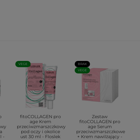
VEGE
BRAK
VEGE
o
fitoCOLLAGEN pro
Zestaw
age Krem
fitoCOLLAGEN pro
owy
przeciwzmarszczkowy
age Serum
a
pod oczy i okolice
przeciwzmarszczkowe
 -
ust 30 ml - Floslek
+ Krem nawilżający -