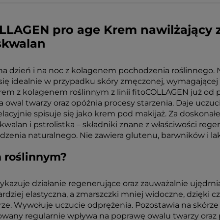
LLAGEN pro age Krem nawilżający z
 skwalan
na dzień i na noc z kolagenem pochodzenia roślinnego. 
ię idealnie w przypadku skóry zmęczonej, wymagającej r
rem z kolagenem roślinnym z linii fitoCOLLAGEN już od 
ia owal twarzy oraz opóźnia procesy starzenia. Daje uczuc
lacyjnie spisuje się jako krem pod makijaż. Za doskona
walan i pstrolistka – składniki znane z właściwości reg
zenia naturalnego. Nie zawiera glutenu, barwników i la
m roślinnym?
zuje działanie regenerujące oraz zauważalnie ujędrnia
bardziej elastyczna, a zmarszczki mniej widoczne, dzięki 
órze. Wywołuje uczucie odprężenia. Pozostawia na skórz
owany regularnie wpływa na poprawę owalu twarzy oraz 