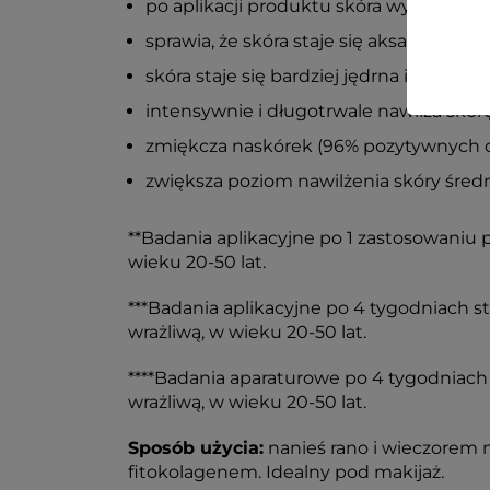
po aplikacji produktu skóra wygląda n
sprawia, że skóra staje się aksamitna, 
skóra staje się bardziej jędrna i elasty
intensywnie i długotrwale nawilża skó
zmiękcza naskórek (96% pozytywnych o
zwiększa poziom nawilżenia skóry średni
**Badania aplikacyjne po 1 zastosowaniu
wieku 20-50 lat.
***Badania aplikacyjne po 4 tygodniach 
wrażliwą, w wieku 20-50 lat.
****Badania aparaturowe po 4 tygodniach
wrażliwą, w wieku 20-50 lat.
Sposób użycia:
nanieś rano i wieczorem n
fitokolagenem. Idealny pod makijaż.