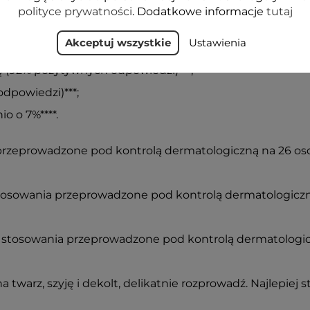
a zadbaną (92% pozytywnych odpowiedzi)**;
polityce prywatności
. Dodatkowe informacje
tutaj
gładka i jedwabista w dotyku (96% pozytywnych odpowiedz
Akceptuj wszystkie
Ustawienia
czna (92% pozytywnych odpowiedzi)***;
rę (92% pozytywnych odpowiedzi)***;
dpowiedzi)***;
o o 7%****.
 przeprowadzone pod kontrolą dermatologiczną na 26 oso
stosowania przeprowadzone pod kontrolą dermatologiczn
 stosowania przeprowadzone pod kontrolą dermatologicz
a twarz, szyję i dekolt, delikatnie rozprowadź. Najlepie