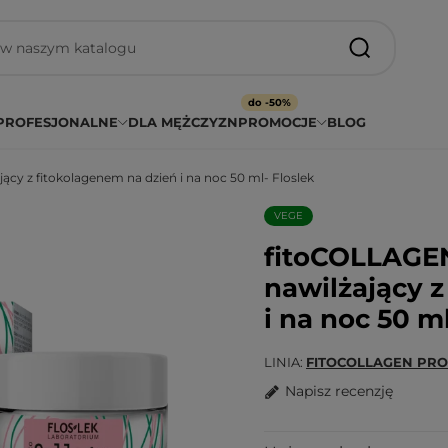
do -50%
PROFESJONALNE
DLA MĘŻCZYZN
PROMOCJE
BLOG
cy z fitokolagenem na dzień i na noc 50 ml- Floslek
VEGE
fitoCOLLAGE
nawilżający z
i na noc 50 ml
LINIA
FITOCOLLAGEN PRO
Napisz recenzję