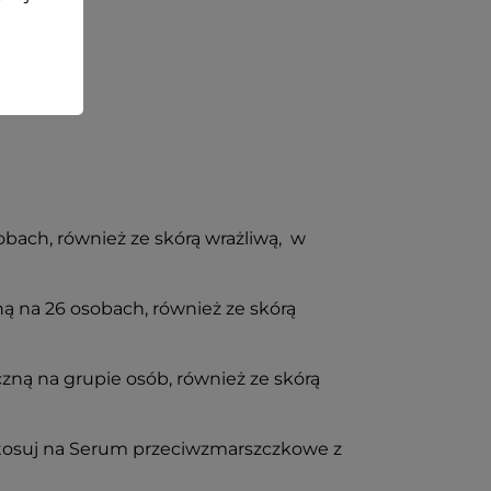
i)***;
bach, również ze skórą wrażliwą, w
ą na 26 osobach, również ze skórą
ną na grupie osób, również ze skórą
j stosuj na Serum przeciwzmarszczkowe z