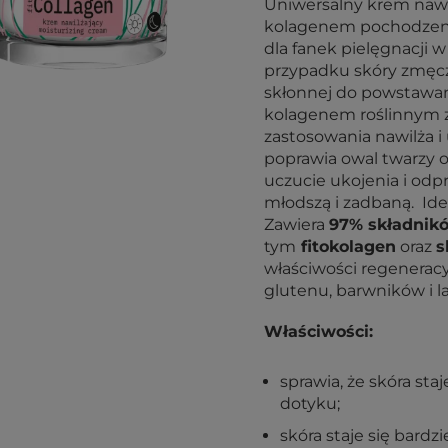
Uniwersalny krem nawil
kolagenem pochodzeni
dla fanek pielęgnacji 
przypadku skóry zmęcz
skłonnej do powstawan
kolagenem roślinnym z
zastosowania nawilża i u
poprawia owal twarzy o
uczucie ukojenia i odpr
młodszą i zadbaną. Id
Zawiera
97% składnik
tym
fitokolagen
oraz
s
właściwości regeneracy
glutenu, barwników i la
Właściwości:
sprawia, że skóra sta
dotyku;
skóra staje się bardzi