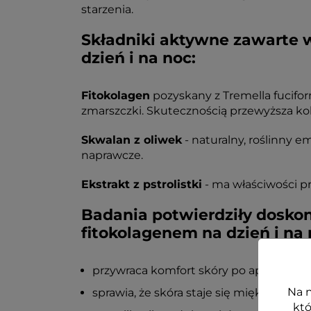
starzenia.
Składniki aktywne zawarte 
dzień i na noc:
Fitokolagen
pozyskany z Tremella fucifor
zmarszczki. Skutecznością przewyższa ko
Skwalan z oliwek
- naturalny, roślinny e
naprawcze.
Ekstrakt z pstrolistki
- ma właściwości pr
Badania potwierdziły dosko
fitokolagenem na dzień i na
przywraca komfort skóry po aplikacji (
Na n
sprawia, że skóra staje się miękka w d
któ