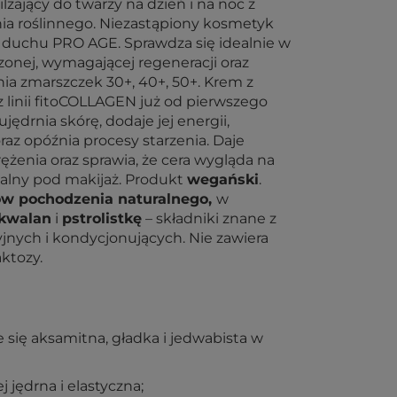
żający do twarzy na dzień i na noc z
a roślinnego. Niezastąpiony kosmetyk
w duchu PRO AGE. Sprawdza się idealnie w
onej, wymagającej regeneracji oraz
ia zmarszczek 30+, 40+, 50+. Krem z
 linii fitoCOLLAGEN już od pierwszego
jędrnia skórę, dodaje jej energii,
raz opóźnia procesy starzenia. Daje
ężenia oraz sprawia, że cera wygląda na
ealny pod makijaż. Produkt
wegański
.
ów pochodzenia naturalnego,
w
kwalan
i
pstrolistkę
– składniki znane z
jnych i kondycjonujących. Nie zawiera
ktozy.
je się aksamitna, gładka i jedwabista w
ej jędrna i elastyczna;