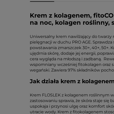
Krem z kolagenem, fitoCO
na noc, kolagen roślinny,
Uniwersalny krem nawilżający do twarzy 
pielęgnacji w duchu PRO AGE. Sprawdza s
powstawania zmarszczek 30+, 40+, 50+. K
ujędrnia skórę, dodaje jej energii, popraw
cera wygląda na młodszą i zadbaną. Rewe
wspomniany wcześniej fitokolagen oraz sk
wegański. Zawiera 97% składników pochod
Jak działa krem z kolagene
Krem FLOSLEK z kolagenem roślinnym wyka
zastosowaniu sprawia, że skóra staje się 
uspokaja i przynosi ulgę oraz komfort sk
utracie wody. Krem z fitokolagenem stos