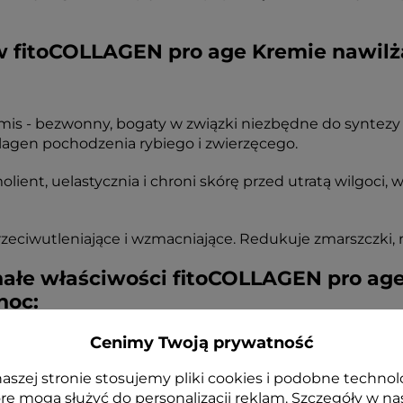
w fitoCOLLAGEN pro age Kremie nawilż
mis - bezwonny, bogaty w związki niezbędne do syntezy 
lagen pochodzenia rybiego i zwierzęcego.
molient, uelastycznia i chroni skórę przed utratą wilgoci
zeciwutleniające i wzmacniające. Redukuje zmarszczki, r
nałe właściwości fitoCOLLAGEN pro ag
 noc:
Cenimy Twoją prywatność
96% pozytywnych odpowiedzi)**;
aszej stronie stosujemy pliki cookies i podobne technol
otyku (96% pozytywnych odpowiedzi)**;
re mogą służyć do personalizacji reklam. Szczegóły w na