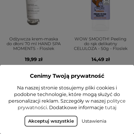
Odżywcza krem-maska
WOW SMOOTH! Peeling
do dłoni 70 ml HAND SPA
do rąk delikatny
MOMENTS - Floslek
CELULOZA - 50g - Floslek
19,99 zł
14,49 zł
Dodaj do koszyka
Dodaj do koszyka
Cenimy Twoją prywatność
Na naszej stronie stosujemy pliki cookies i
podobne technologie, które mogą służyć do
NOWOŚĆ
NOWOŚĆ
personalizacji reklam. Szczegóły w naszej
polityce
VEGE
prywatności
. Dodatkowe informacje
tutaj
Akceptuj wszystkie
Ustawienia