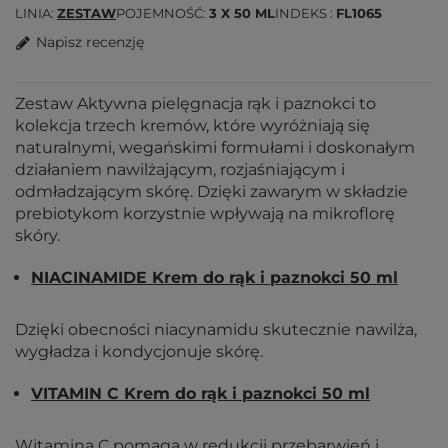
LINIA
ZESTAW
POJEMNOŚĆ
3 X 50 ML
INDEKS
FL1065
Napisz recenzję
Zestaw Aktywna pielęgnacja rąk i paznokci to
kolekcja trzech kremów, które wyróżniają się
naturalnymi, wegańskimi formułami i doskonałym
działaniem nawilżającym, rozjaśniającym i
odmładzającym skórę. Dzięki zawarym w składzie
prebiotykom korzystnie wpływają na mikroflorę
skóry.
NIACINAMIDE Krem do rąk i paznokci 50 ml
Dzięki obecności niacynamidu skutecznie nawilża,
wygładza i kondycjonuje skórę.
VITAMIN C Krem do rąk i paznokci 50 ml
Witamina C pomaga w redukcji przebarwień i