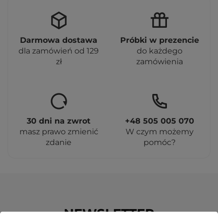
Darmowa dostawa
Próbki w prezencie
dla zamówień od 129
do każdego
zł
zamówienia
30 dni na zwrot
+48 505 005 070
masz prawo zmienić
W czym możemy
zdanie
pomóc?
NEWSLETTER