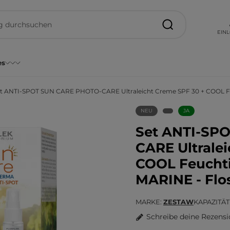
EIN
es
t ANTI-SPOT SUN CARE PHOTO-CARE Ultraleicht Creme SPF 30 + COOL Fe
NEU
JA
Set ANTI-SP
CARE Ultrale
COOL Feucht
MARINE - Flo
MARKE
ZESTAW
KAPAZITÄT
Schreibe deine Rezens