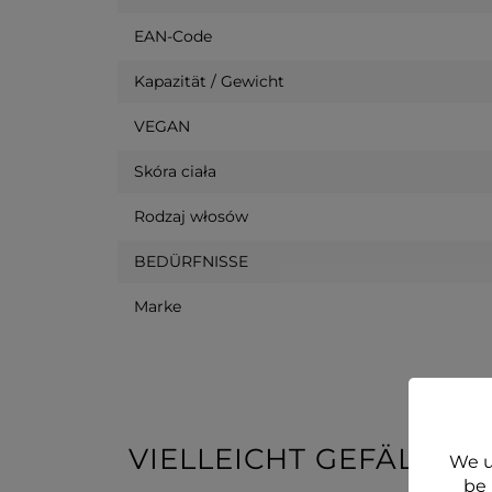
EAN-Code
Kapazität / Gewicht
VEGAN
Skóra ciała
Rodzaj włosów
BEDÜRFNISSE
Marke
VIELLEICHT GEFÄLLT 
We u
be 