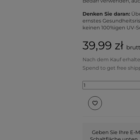
Bedarf verwenden, au
Denken Sie daran:
Übe
ernstes Gesundheitsri
keinen 100%igen UV-S
39,99 zł
brutt
Nach dem Kauf erhalt
Spend to get free ship
Geben Sie Ihre E-Ma
Schaltfläche unten,