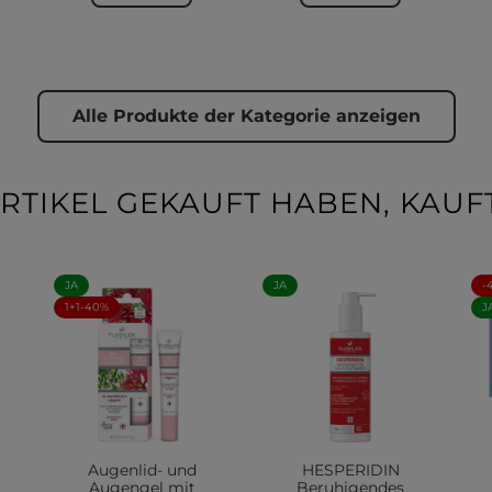
Alle Produkte der Kategorie anzeigen
RTIKEL GEKAUFT HABEN, KAUFT
JA
JA
-
1+1-40%
J
Augenlid- und
HESPERIDIN
Augengel mit
Beruhigendes