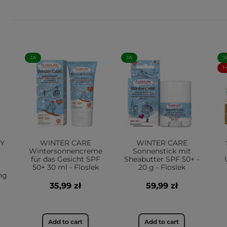
JA
JA
J
1
TY
WINTER CARE
WINTER CARE
Wintersonnencreme
Sonnenstick mit
für das Gesicht SPF
Sheabutter SPF 50+ -
50+ 30 ml - Floslek
20 g - Floslek
ng
35,99 zł
59,99 zł
Add to cart
Add to cart