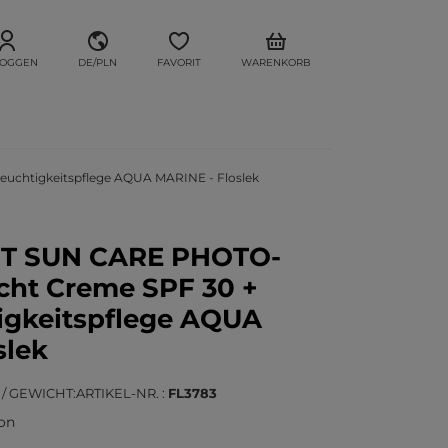
LOGGEN
DE/PLN
FAVORIT
WARENKORB
uchtigkeitspflege AQUA MARINE - Floslek
OT SUN CARE PHOTO-
icht Creme SPF 30 +
igkeitspflege AQUA
slek
 / GEWICHT
ARTIKEL-NR.
FL3783
ion