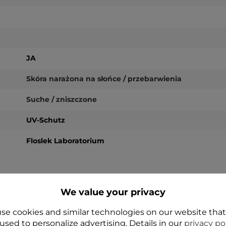
JA
Skóra narażona na słońce / przebarwienia
Suche / zniszczone
UV-Schutz
Floslek Laboratorium
We value your privacy
IHNEN AUCH
se cookies and similar technologies on our website tha
used to personalize advertising. Details in our
privacy po