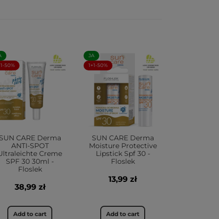
A
JA
+1-50%
1+1-50%
SUN CARE Derma
SUN CARE Derma
ANTI-SPOT
Moisture Protective
Ultraleichte Creme
Lipstick Spf 30 -
SPF 30 30ml -
Floslek
Floslek
13,99 zł
38,99 zł
Add to cart
Add to cart