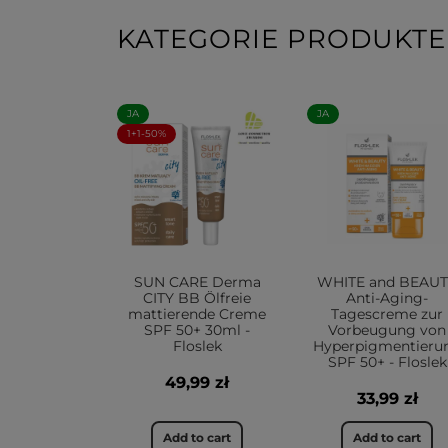
KATEGORIE PRODUKTE
JA
JA
1+1-50%
SUN CARE Derma
WHITE and BEAU
CITY BB Ölfreie
Anti-Aging-
mattierende Creme
Tagescreme zur
SPF 50+ 30ml -
Vorbeugung von
Floslek
Hyperpigmentieru
SPF 50+ - Floslek
49,99 zł
33,99 zł
Add to cart
Add to cart