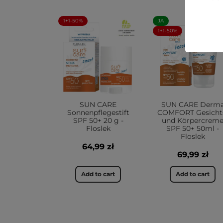
1+1-50%
JA
1+1-50%
SUN CARE
SUN CARE Derm
Sonnenpflegestift
COMFORT Gesicht
SPF 50+ 20 g -
und Körpercrem
Floslek
SPF 50+ 50ml -
Floslek
64,99 zł
69,99 zł
Add to cart
Add to cart