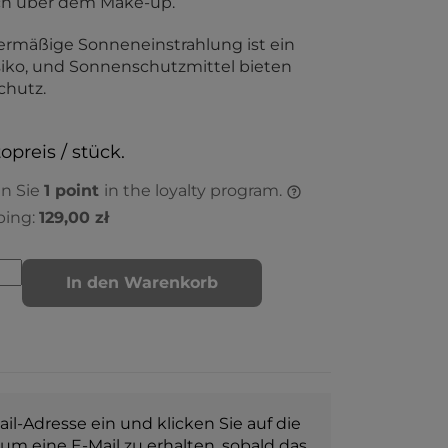
ch über dem Make-up.
rmäßige Sonneneinstrahlung ist ein
siko, und Sonnenschutzmittel bieten
chutz.
opreis / stück.
en Sie
1
point
in the loyalty program.
ping:
129,00 zł
In den Warenkorb
il-Adresse ein und klicken Sie auf die
 um eine E-Mail zu erhalten, sobald das