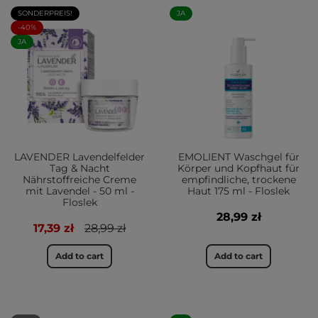
SONDERPREIS!
JA
-40%
JA
LAVENDER Lavendelfelder
EMOLIENT Waschgel für
Tag & Nacht
Körper und Kopfhaut für
Nährstoffreiche Creme
empfindliche, trockene
mit Lavendel - 50 ml -
Haut 175 ml - Floslek
Floslek
28,99 zł
17,39 zł
28,99 zł
Add to cart
Add to cart