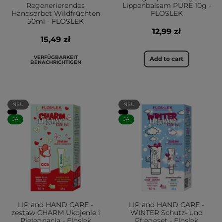
Regenerierendes
Lippenbalsam PURE 10g -
Handsorbet Wildfrüchten
FLOSLEK
50ml - FLOSLEK
12,99 zł
15,49 zł
VERFÜGBARKEIT
Add to cart
BENACHRICHTIGEN
NEU
NEU
JA
JA
LIP and HAND CARE -
LIP and HAND CARE -
zestaw CHARM Ukojenie i
WINTER Schutz- und
Pielęgnacja - Floslek
Pflegeset - Floslek