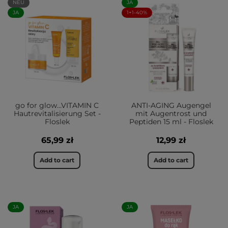
NEU
JA
JA
1+1-40%
go for glow…VITAMIN C
ANTI-AGING Augengel
Hautrevitalisierung Set -
mit Augentrost und
Floslek
Peptiden 15 ml - Floslek
65,99 zł
12,99 zł
Add to cart
Add to cart
JA
JA