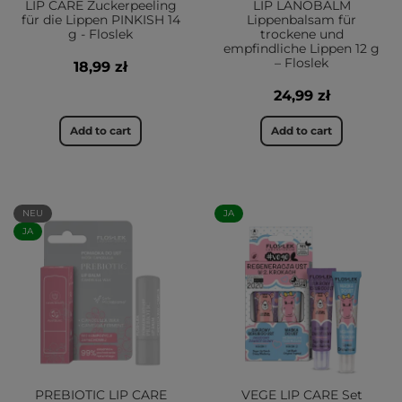
LIP CARE Zuckerpeeling
LIP LANOBALM
für die Lippen PINKISH 14
Lippenbalsam für
g - Floslek
trockene und
empfindliche Lippen 12 g
– Floslek
18,99 zł
24,99 zł
Add to cart
Add to cart
NEU
JA
JA
PREBIOTIC LIP CARE
VEGE LIP CARE Set