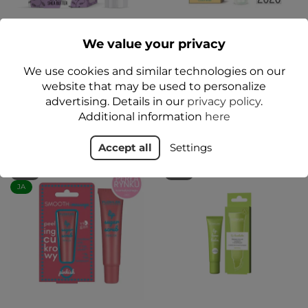
Vege Lip Care CARE
VEGE LIP CARE
Lippenstift Sheabutter
Zuckerlippenpeeling
We value your privacy
Stressfrei Limette 14 g -
Floslek
12,99 zł
We use cookies and similar technologies on our
12,49 zł
website that may be used to personalize
advertising. Details in our
privacy policy
.
Add to cart
Add to cart
Additional information
here
Accept all
Settings
NEU
NEU
JA