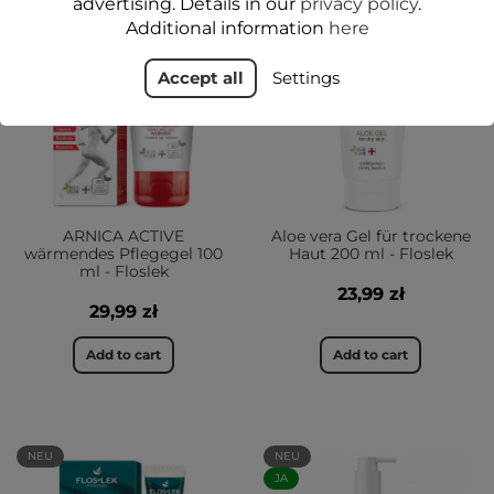
advertising. Details in our
privacy policy
.
NEU
JA
Additional information
here
JA
Accept all
Settings
ARNICA ACTIVE
Aloe vera Gel für trockene
wärmendes Pflegegel 100
Haut 200 ml - Floslek
ml - Floslek
23,99 zł
29,99 zł
Add to cart
Add to cart
NEU
NEU
JA