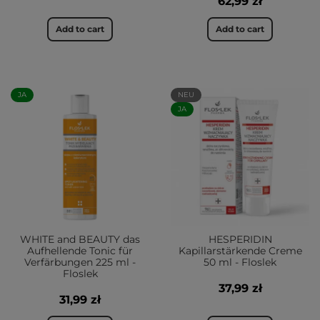
62,99 zł
Add to cart
Add to cart
JA
NEU
JA
WHITE and BEAUTY das
HESPERIDIN
Aufhellende Tonic für
Kapillarstärkende Creme
Verfärbungen 225 ml -
50 ml - Floslek
Floslek
37,99 zł
31,99 zł