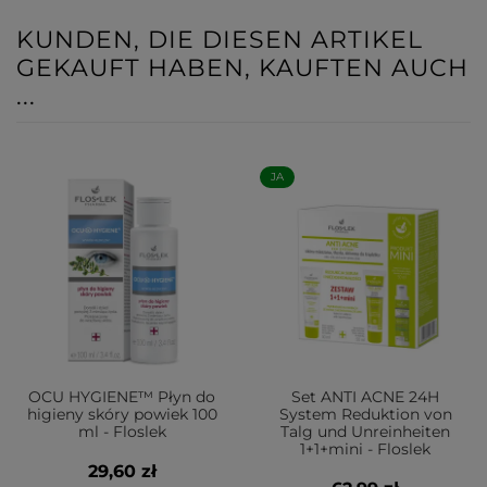
KUNDEN, DIE DIESEN ARTIKEL
GEKAUFT HABEN, KAUFTEN AUCH
...
JA
OCU HYGIENE™ Płyn do
Set ANTI ACNE 24H
higieny skóry powiek 100
System Reduktion von
ml - Floslek
Talg und Unreinheiten
1+1+mini - Floslek
29,60 zł