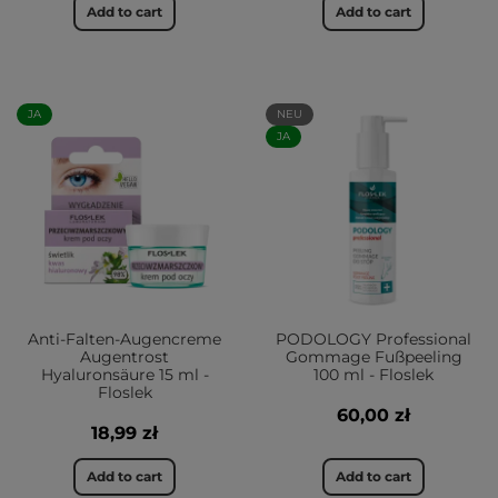
Add to cart
Add to cart
JA
NEU
JA
Anti-Falten-Augencreme
PODOLOGY Professional
Augentrost
Gommage Fußpeeling
Hyaluronsäure 15 ml -
100 ml - Floslek
Floslek
60,00 zł
18,99 zł
Add to cart
Add to cart