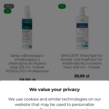
NEU
JA
JA
Spray odświeżająco-
EMOLIENT Waschgel für
zmiękczajacy z
Körper und Kopfhaut für
oktenidyną do higieny
empfindliche, trockene
stóp 225 ml- Floslek
Haut 400 ml - Floslek
PODOLOGY Professional
39,99 zł
59,00 zł
We value your privacy
Add to cart
Add to cart
We use cookies and similar technologies on our
website that may be used to personalize