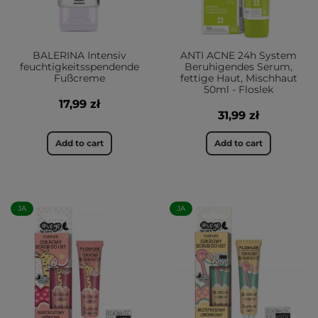
BALERINA Intensiv
ANTI ACNE 24h System
feuchtigkeitsspendende
Beruhigendes Serum,
Fußcreme
fettige Haut, Mischhaut
50ml - Floslek
17,99 zł
31,99 zł
Add to cart
Add to cart
JA
JA