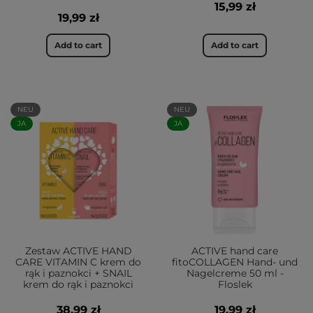
15,99 zł
19,99 zł
Add to cart
Add to cart
NEU
NEU
JA
JA
Zestaw ACTIVE HAND
ACTIVE hand care
CARE VITAMIN C krem do
fitoCOLLAGEN Hand- und
rąk i paznokci + SNAIL
Nagelcreme 50 ml -
krem do rąk i paznokci
Floslek
38,99 zł
19,99 zł