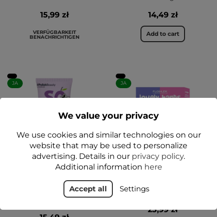
15,99 zł
14,49 zł
VERFÜGBARKEIT
Add to cart
BENACHRICHTIGEN
JA
JA
We value your privacy
We use cookies and similar technologies on our
website that may be used to personalize
advertising. Details in our
privacy policy
.
Additional information
here
SO FRUITY
HAND CARE Lovely Hands
Regenerierendes
Repair-Hand-Behandlung
Accept all
Settings
Handsorbet Wildfrüchten
- Floslek
50ml - FLOSLEK
25,99 zł