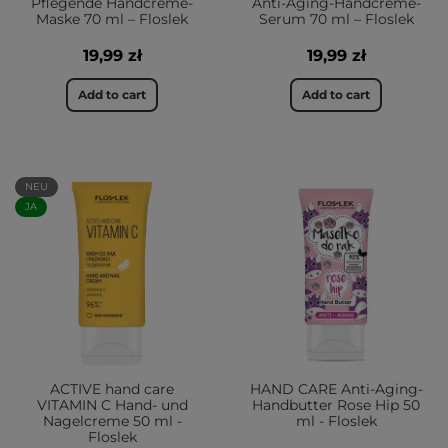
Pflegende Handcreme-
Anti-Aging-Handcreme-
Maske 70 ml – Floslek
Serum 70 ml – Floslek
19,99 zł
19,99 zł
Add to cart
Add to cart
NEU
JA
ACTIVE hand care
HAND CARE Anti-Aging-
VITAMIN C Hand- und
Handbutter Rose Hip 50
Nagelcreme 50 ml -
ml - Floslek
Floslek