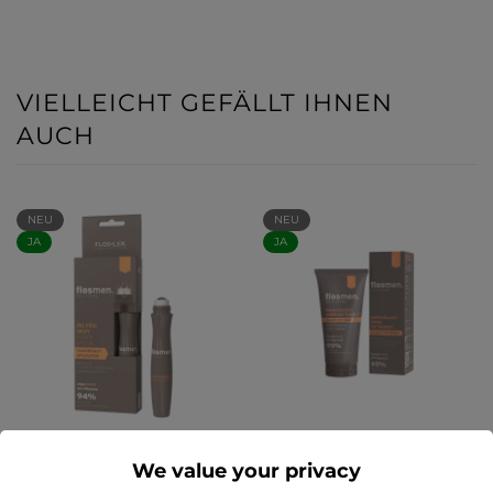
VIELLEICHT GEFÄLLT IHNEN
AUCH
NEU
NEU
JA
JA
FLOSMEN Augengel 15 ml
FLOSMEN
- Floslek
Feuchtigkeitsspendende
We value your privacy
Gesichtscreme 50 ml -