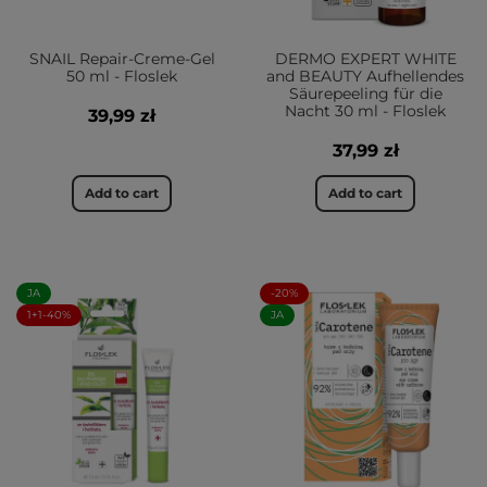
SNAIL Repair-Creme-Gel
DERMO EXPERT WHITE
50 ml - Floslek
and BEAUTY Aufhellendes
Säurepeeling für die
Nacht 30 ml - Floslek
39,99 zł
37,99 zł
Add to cart
Add to cart
JA
-20%
1+1-40%
JA