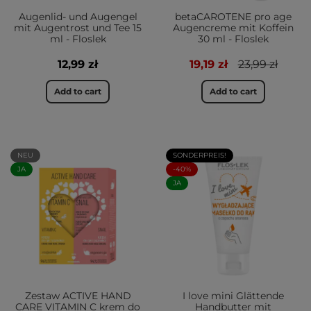
Augenlid- und Augengel
betaCAROTENE pro age
mit Augentrost und Tee 15
Augencreme mit Koffein
ml - Floslek
30 ml - Floslek
12,99 zł
19,19 zł
23,99 zł
Add to cart
Add to cart
NEU
SONDERPREIS!
JA
-40%
JA
Zestaw ACTIVE HAND
I love mini Glättende
CARE VITAMIN C krem do
Handbutter mit