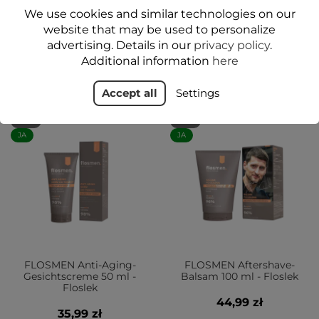
Floslek
21,99 zł
We use cookies and similar technologies on our
35,99 zł
website that may be used to personalize
advertising. Details in our
privacy policy
.
Add to cart
Add to cart
Additional information
here
Accept all
Settings
NEU
NEU
JA
JA
FLOSMEN Anti-Aging-
FLOSMEN Aftershave-
Gesichtscreme 50 ml -
Balsam 100 ml - Floslek
Floslek
44,99 zł
35,99 zł