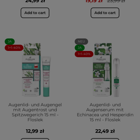
24,99 zł
19,19 zł
23,99 zł
Add to cart
Add to cart
JA
NEU
1+1-40%
JA
1+1-40%
Augenlid- und Augengel
Augenlid- und
mit Augentrost und
Augenserum mit
Spitzwegerich 15 ml -
Echinacea und Hesperidin
Floslek
15 ml - Floslek
12,99 zł
22,49 zł