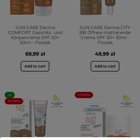
SUN CARE Derma
SUN CARE Derma CITY
COMFORT Gesichts- und
BB Ölfreie mattierende
Körpercreme SPF 50+
Creme SPF 50+ 30ml -
50ml - Floslek
Floslek
69,99 zł
49,99 zł
Add to cart
Add to cart
JA
1+1-50%
1+1-50%