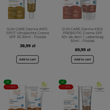
SUN CARE Derma ANTI-
SUN CARE Derma KIDS
SPOT Ultraleichte Creme
PREBIOTIC Creme SPF
SPF 30 30ml - Floslek
50+ ab dem 1. Lebenstag
50ml - Floslek
38,99 zł
69,99 zł
Add to cart
Add to cart
JA
JA
1+1-50%
1+1-50%