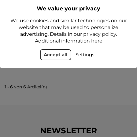
We value your privacy
SUN CARE Derma CITY
SUN CARE
We use cookies and similar technologies on our
BB Krem tonujący
Sonnenpflegestift SPF
website that may be used to personalize
SENSITIVE SPF 50+ 30 ml
50+ 20 g - Floslek
- Floslek
advertising. Details in our
privacy policy
.
64,99 zł
Additional information
here
44,99 zł
Accept all
Settings
Add to cart
Add to cart
1 - 6 von 6 Artikel(n)
NEWSLETTER