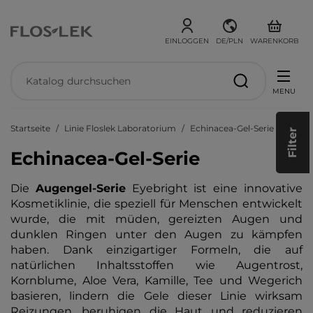
EINLOGGEN
DE/PLN
WARENKORB
MENU
Startseite
Linie Floslek Laboratorium
Echinacea-Gel-Serie
Filter
Echinacea-Gel-Serie
Die
Augengel-Serie
Eyebright ist eine innovative
Kosmetiklinie, die speziell für Menschen entwickelt
wurde, die mit müden, gereizten Augen und
dunklen Ringen unter den Augen zu kämpfen
haben. Dank einzigartiger Formeln, die auf
natürlichen Inhaltsstoffen wie Augentrost,
Kornblume, Aloe Vera, Kamille, Tee und Wegerich
basieren, lindern die Gele dieser Linie wirksam
Reizungen, beruhigen die Haut und reduzieren