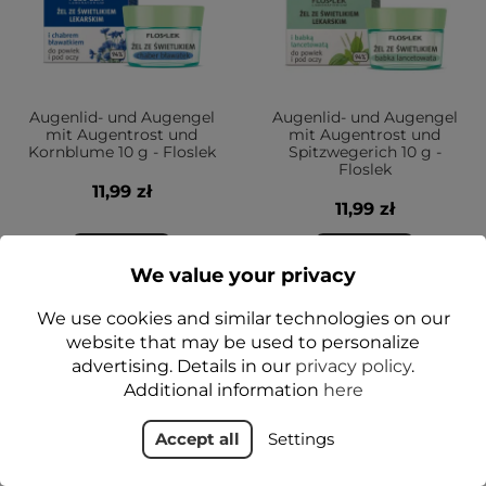
Augenlid- und Augengel
Augenlid- und Augengel
mit Augentrost und
mit Augentrost und
Kornblume 10 g - Floslek
Spitzwegerich 10 g -
Floslek
11,99 zł
11,99 zł
Add to cart
Add to cart
We value your privacy
We use cookies and similar technologies on our
website that may be used to personalize
JA
JA
advertising. Details in our
privacy policy
.
Additional information
here
Accept all
Settings