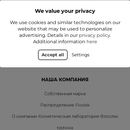
We value your privacy
ТОВАРЫ
We use cookies and similar technologies on our
Доставка заказов в магазине floslek.pl
website that may be used to personalize
advertising. Details in our
privacy policy
.
политика конфиденциальности
Additional information
here
Правила и условия пользования
Accept all
Settings
Свяжитесь с нами
НАША КОМПАНИЯ
Собственная марка
Распределение Floslek
О компании Косметическая лаборатория Флослек
testowa