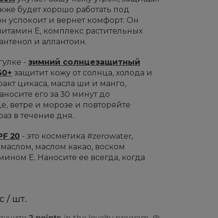
также будет хорошо работать под
н успокоит и вернет комфорт. Он
витамин Е, комплекс растительных
антенол и аллантоин.
гулке -
зимний солнцезащитный
50+
защитит кожу от солнца, холода и
ракт цикаса, масла ши и манго,
носите его за 30 минут до
е, ветре и морозе и повторяйте
аз в течение дня.
PF 20
- это косметика #zerowater,
маслом, маслом какао, воском
ином Е. Наносите ее всегда, когда
с / шт.
олучите
2
points
in the loyalty program.