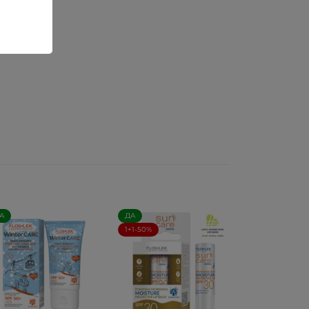
А
ДА
1+1-50%