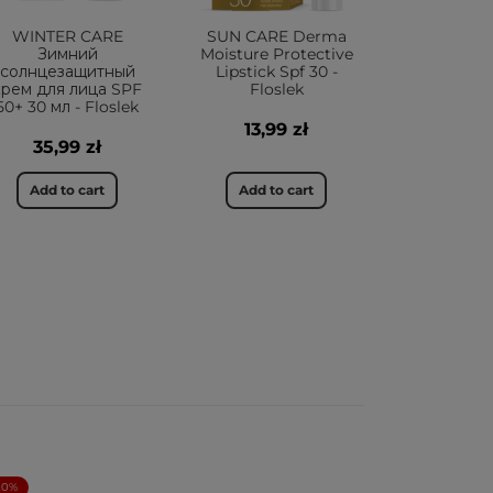
WINTER CARE
SUN CARE Derma
Зимний
Moisture Protective
солнцезащитный
Lipstick Spf 30 -
крем для лица SPF
Floslek
50+ 30 мл - Floslek
13,99 zł
35,99 zł
Add to cart
Add to cart
20%