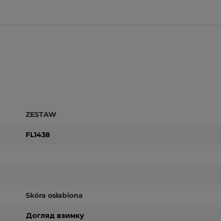
ZESTAW
FL1438
Skóra osłabiona
Догляд взимку