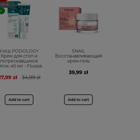
ОВОЕ
А
Уход PODOLOGY
SNAIL
Крем для стоп и
Восстанавливающий
потрескавшихся
крем-гель
яток 40 мл - Floslek
39,99 zł
27,99 zł
34,99 zł
Add to cart
Add to cart