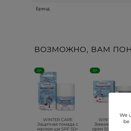
Бренд
ВОЗМОЖНО, ВАМ ПО
ДА
ДА
We u
WINTER CARE
WINTER CARE
be 
Защитная помада с
Зимний защитны
маслом ши SPF 50+
крем 50 ml - Flosl