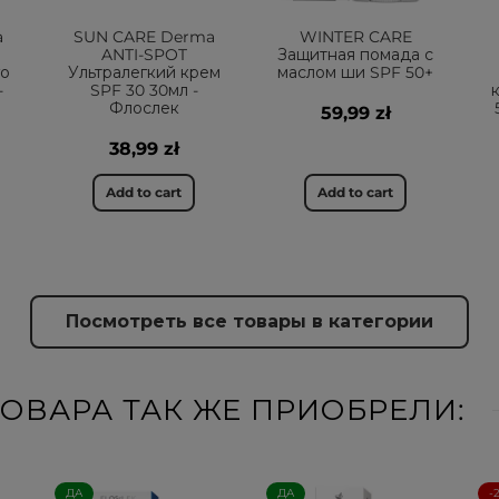
a
SUN CARE Derma
WINTER CARE
ANTI-SPOT
Защитная помада с
го
Ультралегкий крем
маслом ши SPF 50+
-
SPF 30 30мл -
Флослек
59,99 zł
38,99 zł
Add to cart
Add to cart
Посмотреть все товары в категории
ОВАРА ТАК ЖЕ ПРИОБРЕЛИ:
ДА
ДА
-