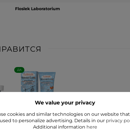
Floslek Laboratorium
НРАВИТСЯ
ДА
We value your privacy
se cookies and similar technologies on our website tha
WINTER CARE
used to personalize advertising. Details in our
privacy po
й
Зимний
Additional information
here
ek
солнцезащитный