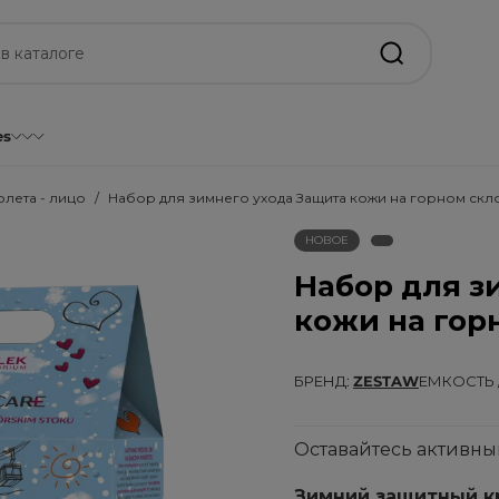
es
олета - лицо
Набор для зимнего ухода Защита кожи на горном склон
НОВОЕ
Набор для з
кожи на горн
БРЕНД
ZESTAW
ЕМКОСТЬ 
Оставайтесь активны
Зимний защитный к