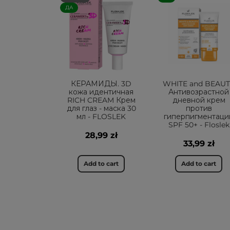
ДА
КЕРАМИДЫ. 3D
WHITE and BEAU
кожа идентичная
Антивозрастной
RICH CREAM Крем
дневной крем
для глаз - маска 30
против
мл - FLOSLEK
гиперпигментаци
SPF 50+ - Floslek
28,99 zł
33,99 zł
Add to cart
Add to cart