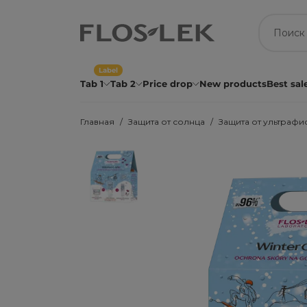
Label
Tab 1
Tab 2
Price drop
New products
Best sal
Главная
Защита от солнца
Защита от ультрафи