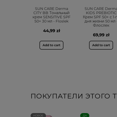
SUN CARE Derma
SUN CARE Derm
CITY BB Тональный
KIDS PREBIOTIC
крем SENSITIVE SPF
Крем SPF 50+ с 1-
50+ 30 мл - Floslek
дня жизни 50 мл 
Флослек
44,99 zł
69,99 zł
Add to cart
Add to cart
ПОКУПАТЕЛИ ЭТОГО Т
НОВОЕ
ДА