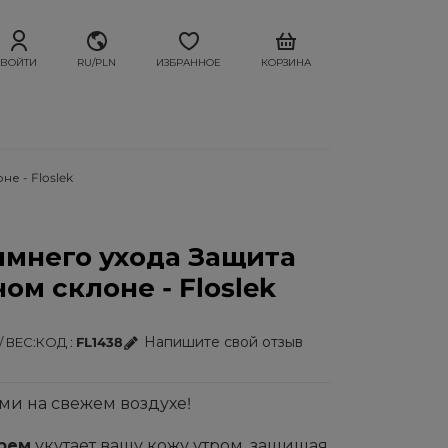
ВОЙТИ
RU/PLN
ИЗБРАННОЕ
КОРЗИНА
е - Floslek
имнего ухода Защита
ом склоне - Floslek
Напишите свой отзыв
/ ВЕС
КОД
FL1438
ми на свежем воздухе!
рем
укутает вашу кожу утром, защищая