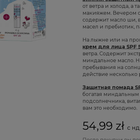
от ветра и холода, а 
макияжем. Вечером о
содержит масло ши, 
масел и пребиотик, п
На лыжне или на про
крем для лица SPF 
ветра. Содержит экст
миндальное масло. На
пребывания на солнц
действие несколько р
Защитная помада S
богатая миндальным 
подсолнечника, витам
вам это необходимо.
54,99 zł
с нд
После покупки вы п