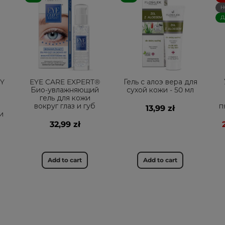
Н
Д
TY
EYE CARE EXPERT®
Гель с алоэ вера для
Био-увлажняющий
сухой кожи - 50 мл
гель для кожи
вокруг глаз и губ
п
13,99 zł
и
32,99 zł
Add to cart
Add to cart