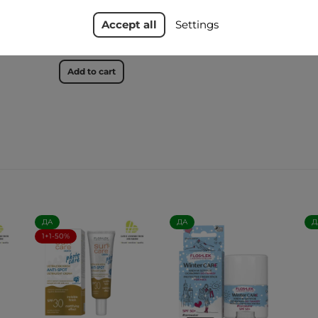
крем для лица SPF
50+ 30 мл - Floslek
Accept all
Settings
35,99 zł
Add to cart
ДА
ДА
Д
1+1-50%