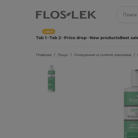
Label
Tab 1
Tab 2
Price drop
New products
Best sal
Главная
Лицо
Очищение и снятие макияжа