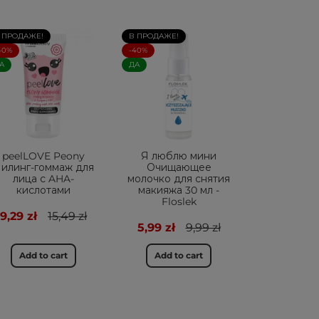
 ПРОДАЖЕ!
В ПРОДАЖЕ!
40%
-40%
А
ДА
peelLOVE Peony
Я люблю мини
илинг-гоммаж для
Очищающее
лица с AHA-
молочко для снятия
кислотами
макияжа 30 мл -
Floslek
9,29 zł
15,49 zł
5,99 zł
9,99 zł
Add to cart
Add to cart