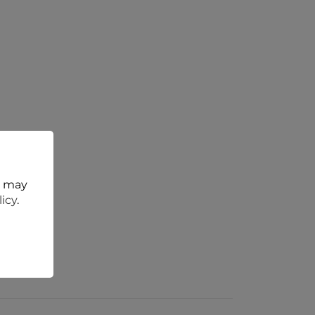
t may
licy
.