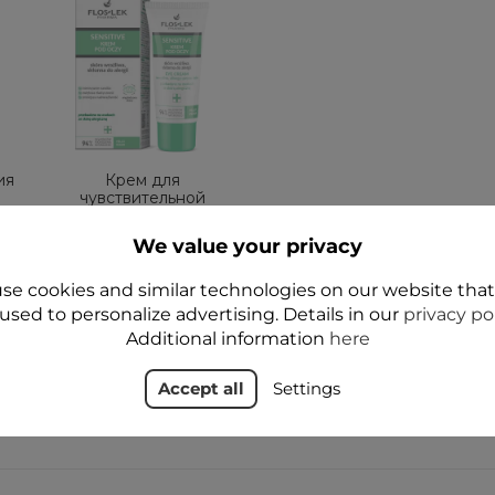
ия
Крем для
чувствительной
кожи вокруг глаз
We value your privacy
24,99 zł
se cookies and similar technologies on our website tha
used to personalize advertising. Details in our
privacy po
Add to cart
Additional information
here
Accept all
Settings