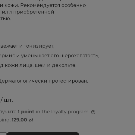
ми кожи. Рекомендуется особенно
 или приобретенной
тью.
вежает и тонизирует,
ермис и уменьшает его шероховатость,
д кожи лица, шеи и декольте.
Дерматологически протестирован.
/ шт.
олучите
1
point
in the loyalty program.
ping:
129,00 zł