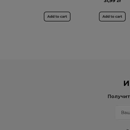
31,99 zł
Add to cart
Add to cart
И
Получит