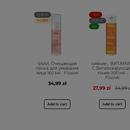
НОВОЕ
-20%
1+1-50%
НОВОЕ
ДА
SNAIL Очищающая
сияние... ВИТАМ
пенка для умывания
С Витализирующ
лица 160 мл - Floslek
тоник 200 мл -
Floslek
34,99 zł
27,99 zł
34,99 z
Add to cart
Add to cart