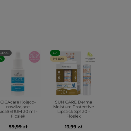
ОВОЕ
ДА
А
1+1-50%
CICAcare Kojąco-
SUN CARE Derma
nawilżające
Moisture Protective
cicaSERUM 30 ml -
Lipstick Spf 30 -
Floslek
Floslek
59,99 zł
13,99 zł