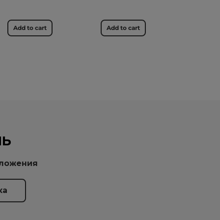
Add to cart
Add to cart
НЬ
дложения