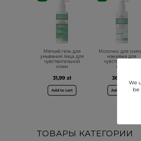
Мягкий гель для
Молочко для снят
умывания лица для
макияжа для
чувствительной
чувствительной
кожи
кожи
31,99 zł
36,99 zł
We u
be 
Add to cart
Add to cart
ТОВАРЫ КАТЕГОРИИ