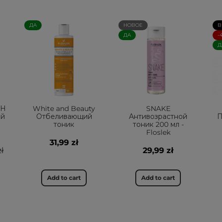
ДА
НОВОЕ
В
ДА
-
Д
ИН
White and Beauty
SNAKE
ий
Отбеливающий
Антивозрастной
П
тоник
тоник 200 мл -
Floslek
31,99 zł
ł
29,99 zł
Add to cart
Add to cart