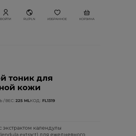
ВОЙТИ
RU/PLN
ИЗБРАННОЕ
КОРЗИНА
й тоник для
ьной кожи
 / ВЕС
225 ML
КОД
FL1319
с экстрактом календулы
lendula extract) для ежедневного