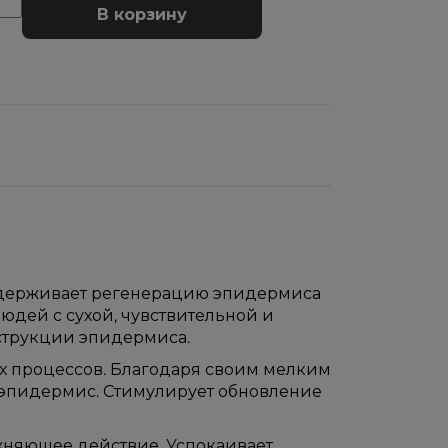
В корзину
ддерживает регенерацию эпидермиса
юдей с сухой, чувствительной и
струкции эпидермиса.
х процессов. Благодаря своим мелким
т эпидермис. Стимулирует обновление
жняющее действие. Успокаивает