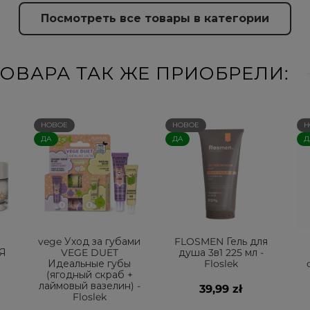
Посмотреть все товары в категории
ОВАРА ТАК ЖЕ ПРИОБРЕЛИ:
НОВОЕ
НОВОЕ
Н
ДА
ДА
Д
vege Уход за губами
FLOSMEN Гель для
Я
VEGE DUET
душа 3в1 225 мл -
Идеальные губы
Floslek
(ягодный скраб +
лаймовый вазелин) -
39,99 zł
Floslek