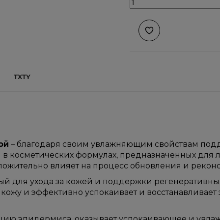
TXTY
ой
– благодаря своим увлажняющим свойствам по
в косметических формулах, предназначенных для л
ложительно влияет на процесс обновления и рекон
ый для ухода за кожей и поддержки регенеративны
 кожу и эффективно успокаивает и восстанавливае
цию эпидермиса, оказывает успокаивающее и увла