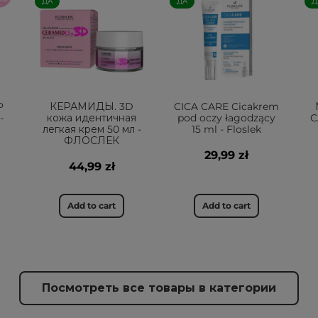
ДА
ДА
Д
P
КЕРАМИДЫ. 3D
CICA CARE Cicakrem
-
кожа идентичная
pod oczy łagodzący
C
легкая крем 50 мл -
15 ml - Floslek
ФЛОСЛЕК
29,99 zł
44,99 zł
Add to cart
Add to cart
Посмотреть все товары в категории