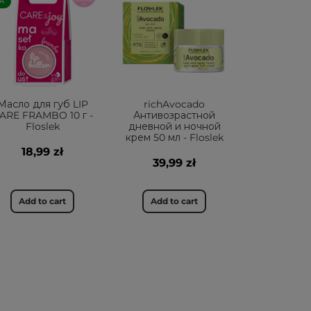
А
Масло для губ LIP
richAvocado
ARE FRAMBO 10 г -
Антивозрастной
Floslek
дневной и ночной
крем 50 мл - Floslek
18,99 zł
39,99 zł
Add to cart
Add to cart