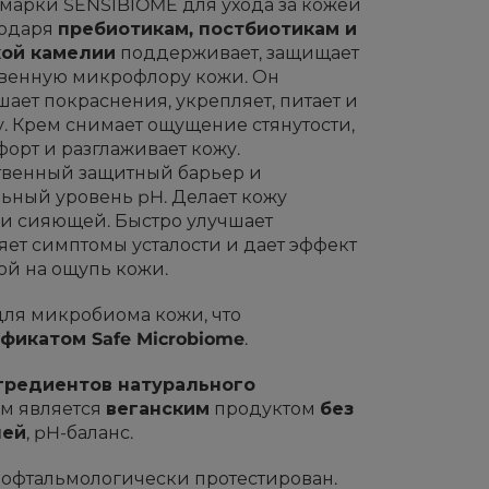
марки SENSIBIOMÉ для ухода за кожей
годаря
пребиотикам, постбиотикам и
кой камелии
поддерживает, защищает
твенную микрофлору кожи. Он
ает покраснения, укрепляет, питает и
у. Крем снимает ощущение стянутости,
орт и разглаживает кожу.
твенный защитный барьер и
ьный уровень pH. Делает кожу
и сияющей. Быстро улучшает
яет симптомы усталости и дает эффект
й на ощупь кожи.
для микробиома кожи, что
фикатом Safe Microbiome
.
гредиентов натурального
ем является
веганским
продуктом
без
лей
, pH-баланс.
офтальмологически протестирован.