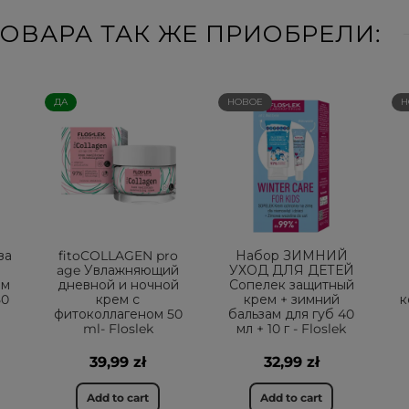
ОВАРА ТАК ЖЕ ПРИОБРЕЛИ:
ДА
НОВОЕ
Н
за
fitoCOLLAGEN pro
Набор ЗИМНИЙ
age Увлажняющий
УХОД ДЛЯ ДЕТЕЙ
ем
дневной и ночной
Сопелек защитный
50
крем с
крем + зимний
к
фитоколлагеном 50
бальзам для губ 40
ml- Floslek
мл + 10 г - Floslek
39,99 zł
32,99 zł
Add to cart
Add to cart