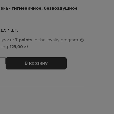
овка
- гигиеничное, безвоздушное
ндс / шт.
олучите
7
points
in the loyalty program.
ping:
129,00 zł
В корзину