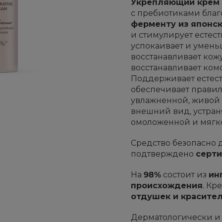
Укрепляющий крем
с пребиотиками бла
ферменту из японс
и стимулирует естес
успокаивает и уменьш
восстанавливает кож
восстанавливает комф
Поддерживает естес
обеспечивает правил
увлажненной, живой 
внешний вид, устран
омоложенной и мягко
Средство безопасно 
подтверждено
серти
На
98%
состоит из
ин
происхождения
. Кр
отдушек и красите
Дерматологически и 