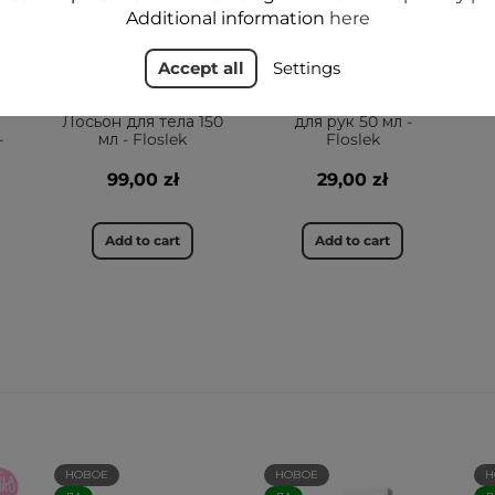
Additional information
here
Accept all
Settings
SENSIBIOMÉ
SENSIBIOMÉ
пребиотический
пребиотический
уход за кожей
уход за кожей Крем
Лосьон для тела 150
для рук 50 мл -
-
мл - Floslek
Floslek
99,00 zł
29,00 zł
Add to cart
Add to cart
НОВОЕ
НОВОЕ
Н