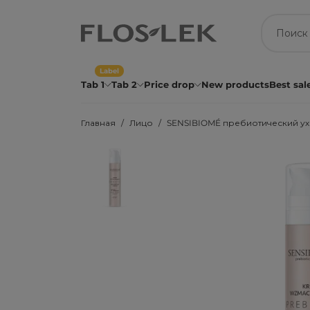
Label
Tab 1
Tab 2
Price drop
New products
Best sal
Главная
Лицо
SENSIBIOMÉ пребиотический ухо