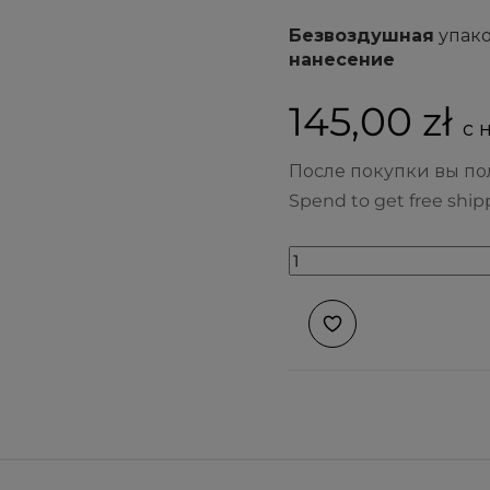
Безвоздушная
упак
нанесение
145,00 zł
с 
После покупки вы п
Spend to get free ship