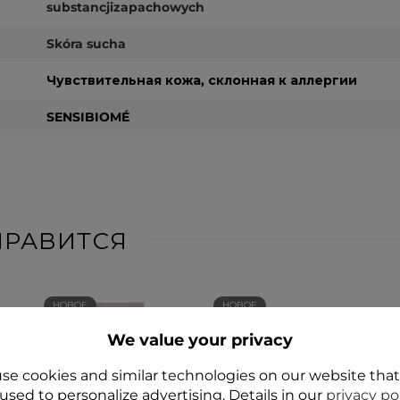
substancjizapachowych
Skóra sucha
Чувствительная кожа, склонная к аллергии
SENSIBIOMÉ
НРАВИТСЯ
НОВОЕ
НОВОЕ
ДА
ДА
We value your privacy
se cookies and similar technologies on our website tha
used to personalize advertising. Details in our
privacy po