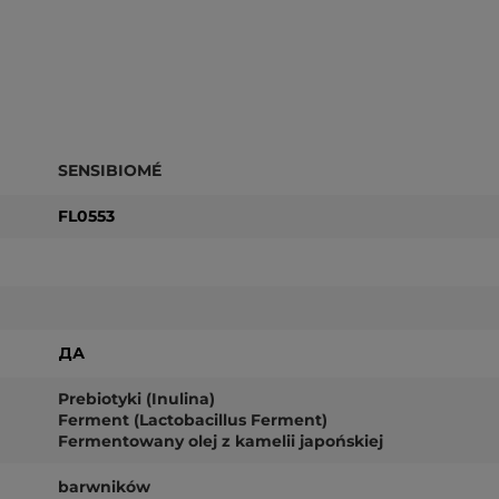
SENSIBIOMÉ
FL0553
ДА
Prebiotyki (Inulina)
Ferment (Lactobacillus Ferment)
Fermentowany olej z kamelii japońskiej
barwników