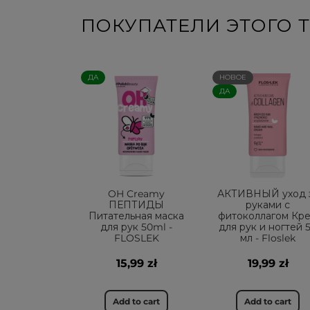
ПОКУПАТЕЛИ ЭТОГО Т
ДА
НОВОЕ
ДА
OH Creamy
АКТИВНЫЙ уход 
ПЕПТИДЫ
руками с
Питательная маска
фитоколлагом Кр
для рук 50ml -
для рук и ногтей 
FLOSLEK
мл - Floslek
15,99 zł
19,99 zł
Add to cart
Add to cart