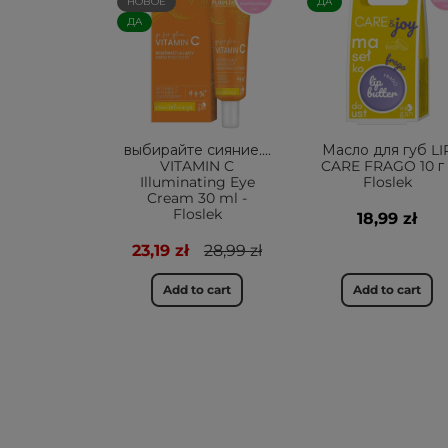
НОВОЕ
ДА
ДА
выбирайте сияние....
Масло для губ LI
VITAMIN C
CARE FRAGO 10 г 
Illuminating Eye
Floslek
Cream 30 ml -
Floslek
18,99 zł
23,19 zł
28,99 zł
Add to cart
Add to cart