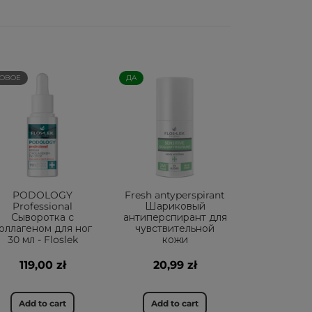
ОВОЕ
ДА
PODOLOGY
Fresh antyperspirant
Professional
Шариковый
Сыворотка с
антиперспирант для
оллагеном для ног
чувствительной
30 мл - Floslek
кожи
119,00 zł
20,99 zł
Add to cart
Add to cart