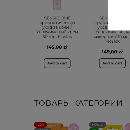
SENSIBIOMÉ
SENSIBIOMÉ
пребиотический
пребиотический
уход за кожей
уход за кожей
Увлажняющий крем
Успокаивающая
50 мл - Floslek
сыворотка 30 мл 
Floslek
145,00 zł
149,00 zł
Add to cart
Add to cart
ТОВАРЫ КАТЕГОРИИ
-20%
НОВОЕ