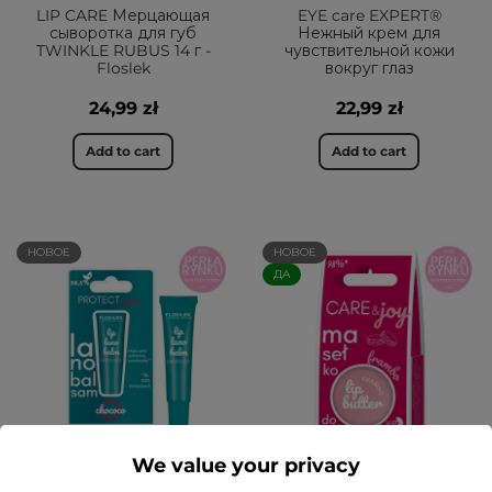
LIP CARE Мерцающая
EYE care EXPERT®
сыворотка для губ
Нежный крем для
TWINKLE RUBUS 14 г -
чувствительной кожи
Floslek
вокруг глаз
24,99 zł
22,99 zł
Add to cart
Add to cart
НОВОЕ
НОВОЕ
ДА
We value your privacy
Бальзам для губ LIP
Масло для губ LIP CARE