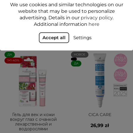
CARE CHOCO 12 г -
FRAMBO 10 г - Floslek
We use cookies and similar technologies on our
Floslek
18,99 zł
website that may be used to personalize
24,99 zł
advertising. Details in our
privacy policy
.
Additional information
here
Add to cart
Add to cart
Accept all
Settings
ДА
НОВОЕ
1+1-40%
ДА
Гель для век и кожи
CICA CARE
вокруг глаз с очанкой
лекарственной и
26,99 zł
водорослями