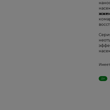
нано
насе
жжен
кома
восс
Сери
неот
эффе
насек
Имеетс
ДА