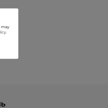
t may
licy
.
НЬ