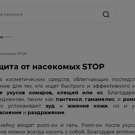
es
асекомых STOP
щита от насекомых STOP
я косметических средств, облегчающих последст
ние для тех, кто ищет быстрого и эффективного
е укусов комаров, клещей или ос
. Благодар
едиентам, таким как
пантенол
,
гамамелис
и
ром
ко успокаивают
зуд
и
жжение
кожи
, но и у
аснение
и
раздражение
.
нейку входят ролл-он и гель. Ролл-он после укус
рое можно всегда носить с собой. Благодаря апплик