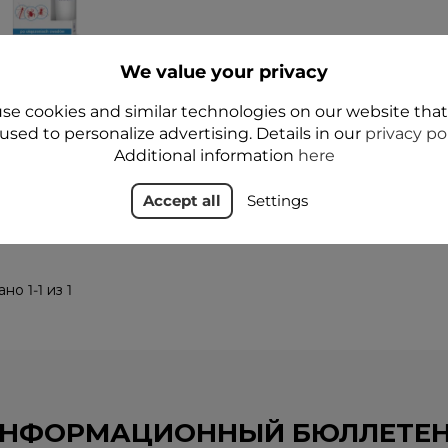
OP Шариковое
We value your privacy
спокаивающее
ство после укусов
se cookies and similar technologies on our website tha
насекомых
used to personalize advertising. Details in our
privacy po
13,99 zł
Additional information
here
Add to cart
Accept all
Settings
но 1-1 из 1
НФОРМАЦИОННЫЙ БЮЛЛЕТЕ