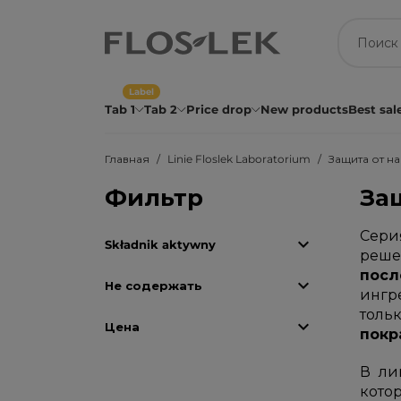
Label
Tab 1
Tab 2
Price drop
New products
Best sal
Главная
Linie Floslek Laboratorium
Защита от н
Фильтр
За
Сери

Składnik aktywny
реше
посл

Не содержать
ингр
толь

Цена
покр
В ли
кото