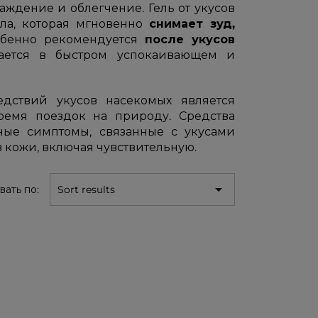
аждение и облегчение. Гель от укусов
ула, которая мгновенно
снимает зуд,
собенно рекомендуется
после укусов
дается в быстром успокаивающем и
едствий укусов насекомых является
ремя поездок на природу. Средства
ные симптомы, связанные с укусами
в кожи, включая чувствительную.

вать по:
Sort results