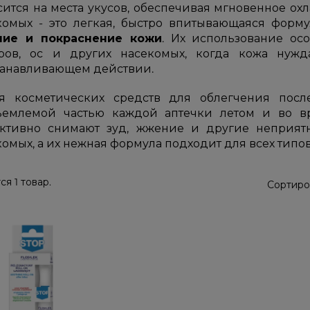
сится на места укусов, обеспечивая мгновенное охл
комых - это легкая, быстро впитывающаяся форм
ие и покраснение кожи
. Их использование о
ров, ос и других насекомых, когда кожа нуж
танавливающем действии.
я косметических средств для облегчения посл
ъемлемой частью каждой аптечки летом и во в
ктивно снимают зуд, жжение и другие неприят
омых, а их нежная формула подходит для всех типо
я 1 товар.
Сортиро