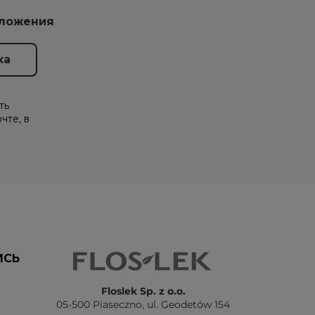
дложения
ть
чте, в
ИСЬ
Floslek Sp. z o.o.
05-500 Piaseczno,
ul. Geodetów 154