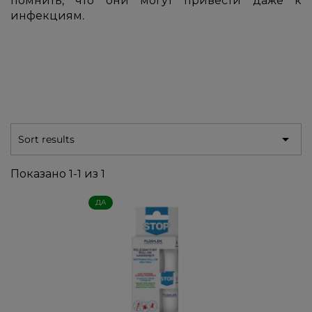
помнить, что они могут привести даже к
инфекциям.

Sort results
Показано 1-1 из 1
ДА