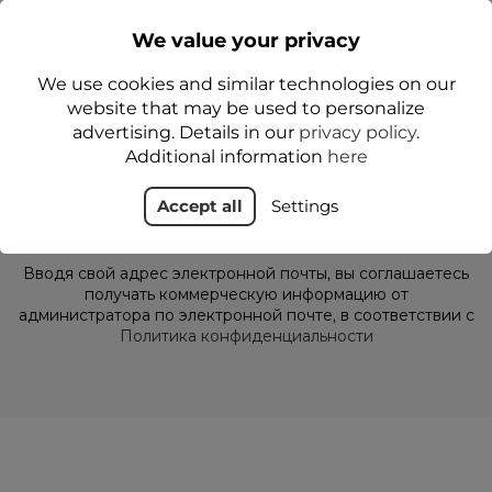
We value your privacy
Получите наши последние новости и
специальные предложения
We use cookies and similar technologies on our
website that may be used to personalize
advertising. Details in our
privacy policy
.
Additional information
here
Accept all
Settings
Вводя свой адрес электронной почты, вы соглашаетесь
получать коммерческую информацию от
администратора по электронной почте, в соответствии с
Политика конфиденциальности