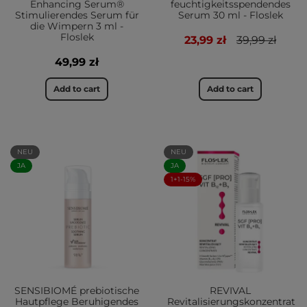
Enhancing Serum®
feuchtigkeitsspendendes
Stimulierendes Serum für
Serum 30 ml - Floslek
die Wimpern 3 ml -
Floslek
23,99 zł
39,99 zł
49,99 zł
Add to cart
Add to cart
NEU
NEU
JA
JA
1+1-15%
SENSIBIOMÉ prebiotische
REVIVAL
Hautpflege Beruhigendes
Revitalisierungskonzentrat