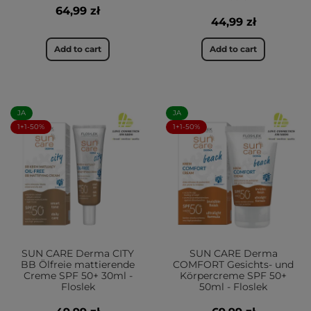
64,99 zł
44,99 zł
Add to cart
Add to cart
JA
JA
1+1-50%
1+1-50%
SUN CARE Derma CITY
SUN CARE Derma
BB Ölfreie mattierende
COMFORT Gesichts- und
Creme SPF 50+ 30ml -
Körpercreme SPF 50+
Floslek
50ml - Floslek