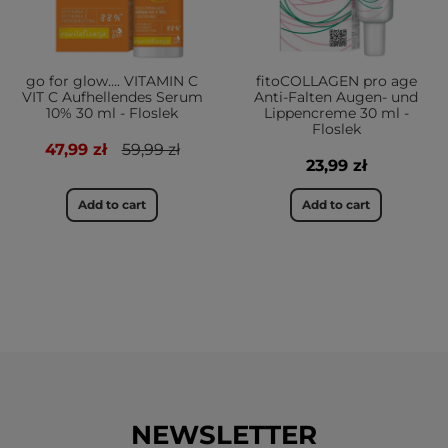
go for glow…. VITAMIN C
fitoCOLLAGEN pro age
VIT C Aufhellendes Serum
Anti-Falten Augen- und
10% 30 ml - Floslek
Lippencreme 30 ml -
Floslek
47,99 zł
59,99 zł
23,99 zł
Add to cart
Add to cart
NEWSLETTER