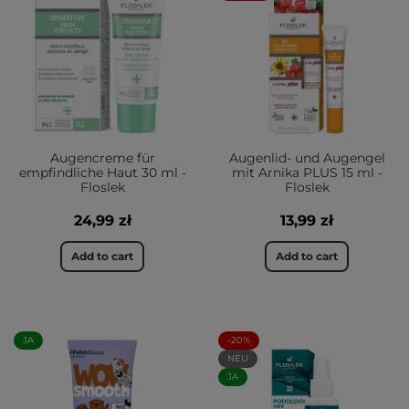
Augencreme für
Augenlid- und Augengel
empfindliche Haut 30 ml -
mit Arnika PLUS 15 ml -
Floslek
Floslek
24,99 zł
13,99 zł
Add to cart
Add to cart
JA
-20%
NEU
JA