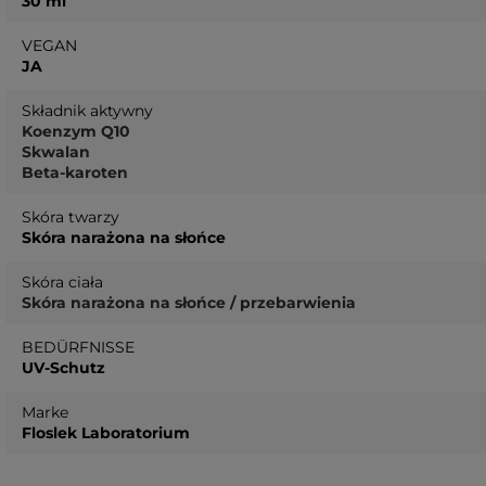
30 ml
VEGAN
JA
Składnik aktywny
Koenzym Q10
Skwalan
Beta-karoten
Skóra twarzy
Skóra narażona na słońce
Skóra ciała
Skóra narażona na słońce / przebarwienia
BEDÜRFNISSE
UV-Schutz
Marke
Floslek Laboratorium