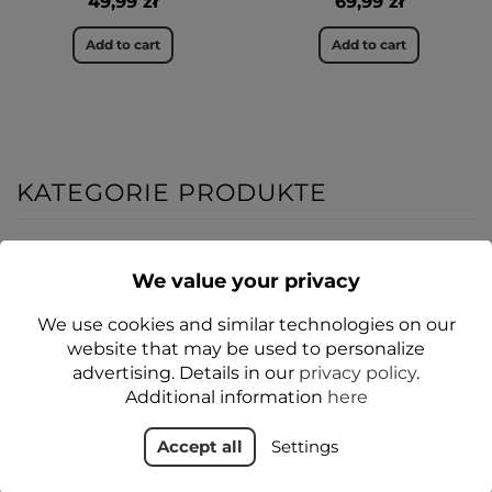
49,99 zł
69,99 zł
Add to cart
Add to cart
KATEGORIE PRODUKTE
NEU
NEU
We value your privacy
JA
1+1-15%
We use cookies and similar technologies on our
website that may be used to personalize
advertising. Details in our
privacy policy
.
Additional information
here
Accept all
Settings