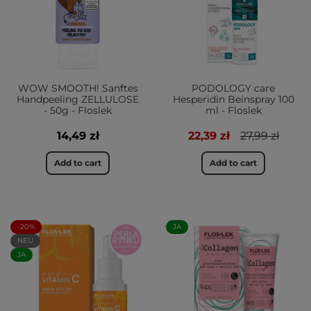
WOW SMOOTH! Sanftes
PODOLOGY care
Handpeeling ZELLULOSE
Hesperidin Beinspray 100
- 50g - Floslek
ml - Floslek
14,49 zł
22,39 zł
27,99 zł
Add to cart
Add to cart
-20%
JA
NEU
JA