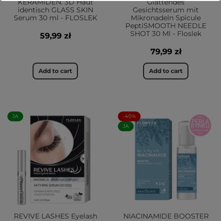
KERAMIDEN. 3D Haut
Glättendes
identisch GLASS SKIN
Gesichtsserum mit
Serum 30 ml - FLOSLEK
Mikronadeln Spicule
PeptiSMOOTH NEEDLE
SHOT 30 Ml - Floslek
59,99 zł
79,99 zł
Add to cart
Add to cart
JA
-40%
JA
REVIVE LASHES Eyelash
NIACINAMIDE BOOSTER