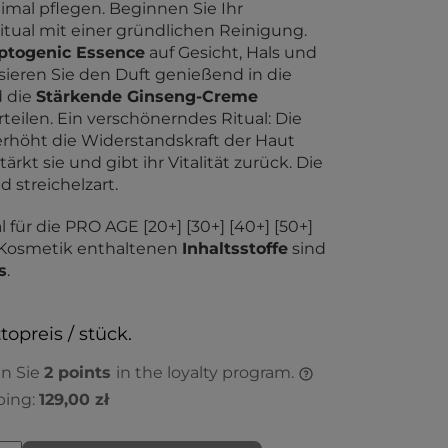
imal pflegen. Beginnen Sie Ihr
tual mit einer gründlichen Reinigung.
ptogenic Essence
auf Gesicht, Hals und
ieren Sie den Duft genießend in die
d die
Stärkende Ginseng-Creme
teilen. Ein verschönerndes Ritual: Die
erhöht die Widerstandskraft der Haut
rkt sie und gibt ihr Vitalität zurück. Die
 streichelzart.
 für die PRO AGE [20+] [30+] [40+] [50+]
 Kosmetik enthaltenen
Inhaltsstoffe
sind
s
.
topreis / stück.
en Sie
2
points
in the loyalty program.
ping:
129,00 zł