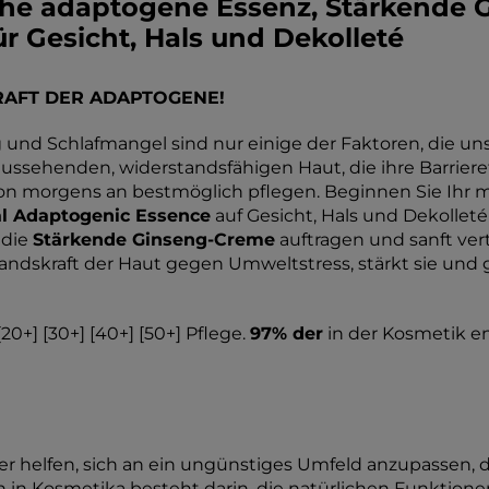
che adaptogene Essenz, Stärkende 
 Gesicht, Hals und Dekolleté
RAFT DER ADAPTOGENE!
und Schlafmangel sind nur einige der Faktoren, die unse
aussehenden, widerstandsfähigen Haut, die ihre Barrieref
e von morgens an bestmöglich pflegen. Beginnen Sie Ihr m
l Adaptogenic Essence
auf Gesicht, Hals und Dekollet
 die
Stärkende Ginseng-Creme
auftragen und sanft vert
dskraft der Haut gegen Umweltstress, stärkt sie und gib
20+] [30+] [40+] [50+] Pflege.
97% der
in der Kosmetik en
r helfen, sich an ein ungünstiges Umfeld anzupassen, d
 Kosmetika besteht darin, die natürlichen Funktionen