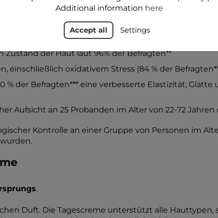
teter Haut, spendet intensiv Feuchtigkeit und glättet. Die
Additional information
here
Accept all
Settings
ft die Haut laut 96% der Befragten**
n Zustand der Haut laut 96% der Befragten**
, einschließlich oxidativem Stress (84 % der Befragten**
0 % der Befragten*** eine verbesserte Elastizität, Glätte
r Aufsicht an 25 Probanden im Alter von 22-72 Jahren 
gischer Kontrolle an einer Gruppe von Personen im Alt
 wurden.
eme
Ursprungs
.
en Duft. Die Tagescreme unterstützt alle Hauttypen, st