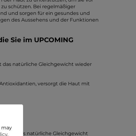
zu schützen. Bei regelmäßiger
end und sorgen für ein gesundes und
rungen des Aussehens und der Funktionen
 die Sie im UPCOMING
llt das natürliche Gleichgewicht wieder
 Antioxidantien, versorgt die Haut mit
t may
stellt das natürliche Gleichgewicht
licy
.