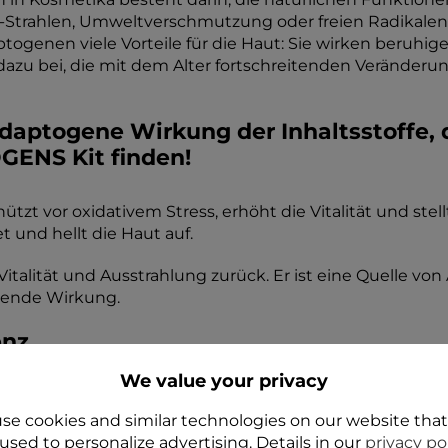
-Strahlen, Umweltverschmutzung oder freien Radikalen 
genen viele Vorteile für die Haut: Sie wirken beruhig
 dazu bei, die mit dem Alter fortschreitenden Verände
adaptogene Wirkung der Inhaltsstoffe,
ENS Kit finden!
ützt vor oxidativem Stress, erhöht die Vitalität und ste
t und hellt die Haut auf.
italität und Ausstrahlung zurück. Er ist eine Quelle von
ngende Wirkung.
enz
We value your privacy
Ursprungs
.
se cookies and similar technologies on our website tha
rstützt die Regenerationsprozesse aller Hauttypen und 
used to personalize advertising. Details in our
privacy po