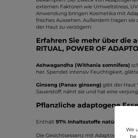
externen Faktoren wie Umweltstress, UV
Anwendung bringen Kosmetika mit Adapto
frisches Aussehen. Außerdem tragen sie
der Haut zu verzögern.
Erfahren Sie mehr über die 
RITUAL, POWER OF ADAPTOG
Ashwagandha (Withania somnifera)
sch
her. Spendet intensiv Feuchtigkeit, glätte
Ginseng (Panax ginseng)
gibt der Haut V
Sauerstoff, nährt sie und hat eine verjü
Pflanzliche adaptogene Ess
Enthält
97% Inhaltsstoffe natürlichen 
We u
Die Gesichtsessenz mit Adaptogenen unte
be 