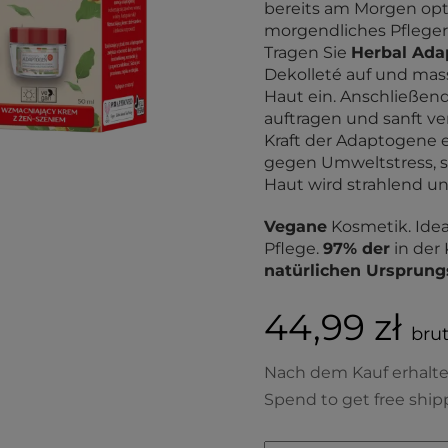
bereits am Morgen opt
morgendliches Pflegeri
Tragen Sie
Herbal Ada
Dekolleté auf und mass
Haut ein. Anschließen
auftragen und sanft ver
Kraft der Adaptogene 
gegen Umweltstress, stä
Haut wird strahlend und
Vegane
Kosmetik. Ideal
Pflege.
97% der
in der
natürlichen Ursprung
44,99 zł
brut
Nach dem Kauf erhalt
Spend to get free ship