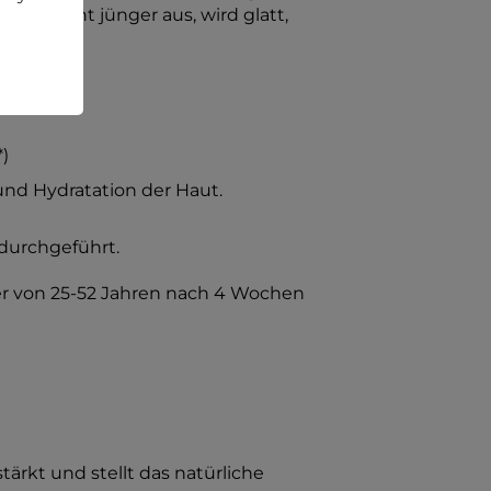
 Haut sieht jünger aus, wird glatt,
)
 und Hydratation der Haut.
durchgeführt.
er von 25-52 Jahren nach 4 Wochen
ärkt und stellt das natürliche