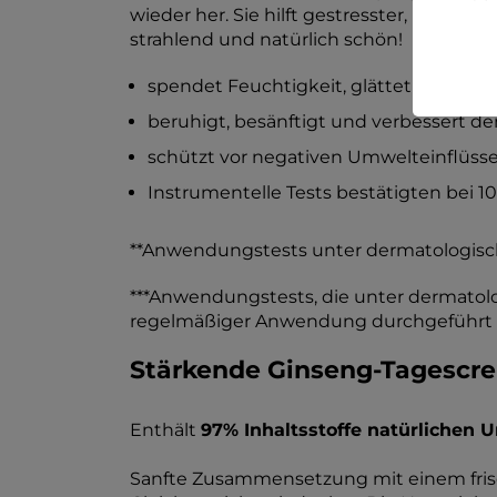
wieder her. Sie hilft gestresster, überlas
strahlend und natürlich schön!
spendet Feuchtigkeit, glättet und straf
beruhigt, besänftigt und verbessert de
schützt vor negativen Umwelteinflüssen
Instrumentelle Tests bestätigten bei 10
**Anwendungstests unter dermatologische
***Anwendungstests, die unter dermatolo
regelmäßiger Anwendung durchgeführt
Stärkende Ginseng-Tagescr
Enthält
97% Inhaltsstoffe natürlichen 
Sanfte Zusammensetzung mit einem frisch