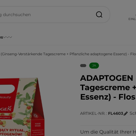
EIN
es
inseng-Verstärkende Tagescreme + Pflanzliche adaptogene Essenz) - Flo
JA
ADAPTOGEN (
Tagescreme +
Essenz) - Flos
Sc
ARTIKEL-NR.
FL4603
Um die Qualität Ihrer H