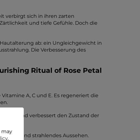
 verbirgt sich in ihren zarten
ärtlichkeit und tiefe Gefühle. Doch die
 Hautalterung ab: ein Ungleichgewicht in
usstrahlung. Die Verbesserung des
urishing Ritual of Rose Petal
 Vitamine A, C und E. Es regeneriert die
hen.
 beruhigt und verbessert den Zustand der
t may
n gesundes und strahlendes Aussehen.
licy
.