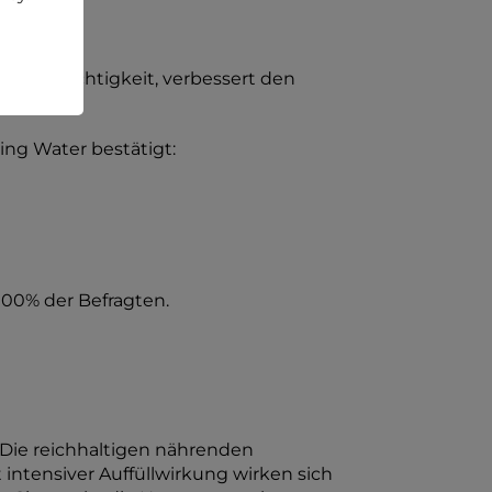
det Feuchtigkeit, verbessert den
ng Water bestätigt:
100% der Befragten.
Die reichhaltigen nährenden
intensiver Auffüllwirkung wirken sich