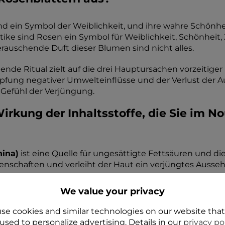
d ein Symbol der Weiblichkeit, und ihre wahre Schönheit
ike sind Rosen ein Symbol für Weiblichkeit, Schönheit, Z
auschende Duft dieser Blumen sind nicht alles.
de Ritual zielt auf die drei Hauptursachen vorzeitiger
pfung negativer Umwelteinflüsse und der Verlust der A
 Gefühl der Verjüngung.
irkung der Inhaltsstoffe, die Sie im No
nina)
ist eine Quelle für ungesättigte Fettsäuren und die
igenschaften und verleiht der Haut ein verjüngtes Ausse
is)
enthält u. a. Flavonoide und Mineralsalze. Er pflegt,
We value your privacy
se cookies and similar technologies on our website tha
iert, nährt und befeuchtet die Haut. Es verleiht ihr ei
used to personalize advertising. Details in our
privacy po