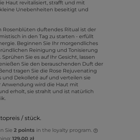
e Haut revitalisiert, strafft und mit
 kleine Unebenheiten beseitigt und
 Rosenblüten duftendes Ritual ist der
stisch in den Tag zu starten - erfüllt
ergie. Beginnen Sie Ihr morgendliches
 gründlichen Reinigung und Tonisierung
Sprühen Sie es auf Ihr Gesicht, lassen
genießen Sie den berauschenden Duft der
ßend tragen Sie die Rose Rejuvenating
s und Dekolleté auf und verteilen sie
er Anwendung wird die Haut mit
nd erholt, sie strahlt und ist natürlich
ik.
topreis / stück.
en Sie
2
points
in the loyalty program.
ping:
129,00 zł