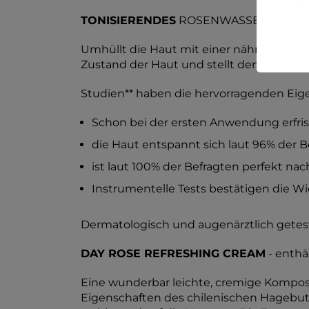
TONISIERENDES
ROSENWASSER - enthält 
Umhüllt die Haut mit einer nährenden K
Zustand der Haut und stellt den richtige
Studien** haben die hervorragenden Eig
Schon bei der ersten Anwendung erfrisc
die Haut entspannt sich laut 96% der B
ist laut 100% der Befragten perfekt na
Instrumentelle Tests bestätigen die W
Dermatologisch und augenärztlich getes
DAY ROSE REFRESHING CREAM
- enthä
Eine wunderbar leichte, cremige Kompos
Eigenschaften des chilenischen Hagebutt