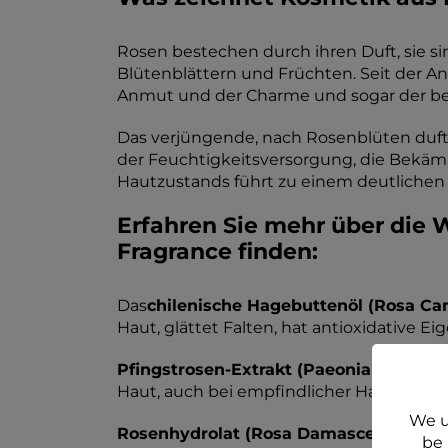
Rosen bestechen durch ihren Duft, sie sin
Blütenblättern und Früchten. Seit der Ant
Anmut und der Charme und sogar der ber
Das verjüngende, nach Rosenblüten duften
der Feuchtigkeitsversorgung, die Bekäm
Hautzustands führt zu einem deutlichen
Erfahren Sie mehr über die W
Fragrance finden:
Das
chilenische Hagebuttenöl (Rosa Ca
Haut, glättet Falten, hat antioxidative E
Pfingstrosen-Extrakt (Paeonia Officinal
Haut, auch bei empfindlicher Haut.
We u
Rosenhydrolat (Rosa Damascena)
tonis
be 