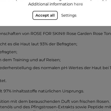
Additional information
here
97% Inhaltsstoffe natürlichen Ursprungs.
Accept all
Settings
ompresse mit einem berauschenden Rosenduft. Es spen
n pH-Wert wieder her.
enschaften von ROSE FOR SKIN® Rose Garden Rose Toni
ht es die Haut laut 93% der Befragten;
efragten;
ch dem Training und auf Reisen;
iederherstellung des normalen pH-Wertes der Haut bei 
tet.
lt 97% Inhaltsstoffe natürlichen Ursprungs.
ition mit dem berauschenden Duft von frischen Rosen. 
enöls und des Pfingstrosen-Extrakts sowie Peptide mit 