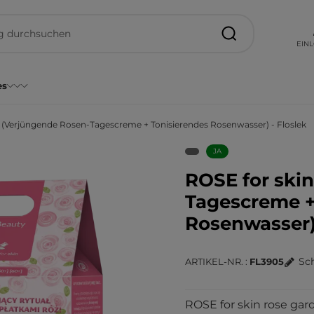
EIN
es
n (Verjüngende Rosen-Tagescreme + Tonisierendes Rosenwasser) - Floslek
JA
ROSE for ski
Tagescreme +
Rosenwasser) 
Sc
ARTIKEL-NR.
FL3905
ROSE for skin rose gar