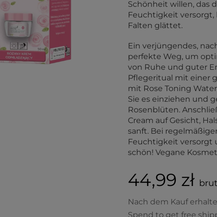
Schönheit willen, das di
Feuchtigkeit versorgt,
Falten glättet.
Ein verjüngendes, nach
perfekte Weg, um optimi
von Ruhe und guter En
Pflegeritual mit einer
mit Rose Toning Water. 
Sie es einziehen und 
Rosenblüten. Anschlie
Cream auf Gesicht, Hal
sanft. Bei regelmäßig
Feuchtigkeit versorgt u
schön! Vegane Kosmet
44,99 zł
brut
Nach dem Kauf erhalt
Spend to get free ship