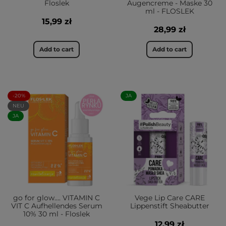
Floslek
Augencreme - Maske 30
ml - FLOSLEK
15,99 zł
28,99 zł
Add to cart
Add to cart
-20%
JA
NEU
JA
go for glow…. VITAMIN C
Vege Lip Care CARE
VIT C Aufhellendes Serum
Lippenstift Sheabutter
10% 30 ml - Floslek
12,99 zł