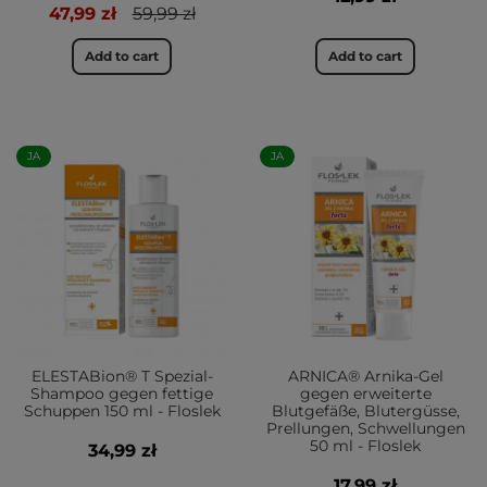
47,99 zł
59,99 zł
Add to cart
Add to cart
JA
JA
ELESTABion® T Spezial-
ARNICA® Arnika-Gel
Shampoo gegen fettige
gegen erweiterte
Schuppen 150 ml - Floslek
Blutgefäße, Blutergüsse,
Prellungen, Schwellungen
50 ml - Floslek
34,99 zł
17,99 zł