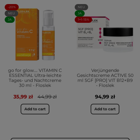
-20%
NEU
NEU
JA
JA
1+1-15%
go for glow…. VITAMIN C
Verjüngende
ESSENTIAL Ultra-leichte
Gesichtscreme ACTIVE 50
Tages- und Nachtcreme
ml 5GF [PRO] VIT B12+B9
30 ml - Floslek
- Floslek
35,99 zł
44,99 zł
94,99 zł
Add to cart
Add to cart