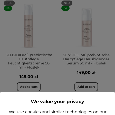
NEU
NEU
JA
JA
SENSIBIOMÉ prebiotische
SENSIBIOMÉ prebiotische
Hautpflege
Hautpflege Beruhigendes
Feuchtigkeitscreme 50
Serum 30 ml - Floslek
ml - Floslek
149,00 zł
145,00 zł
Add to cart
Add to cart
We value your privacy
We use cookies and similar technologies on our