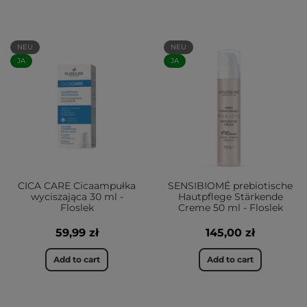
NEU
NEU
JA
JA
CICA CARE Cicaampułka
SENSIBIOMÉ prebiotische
wyciszająca 30 ml -
Hautpflege Stärkende
Floslek
Creme 50 ml - Floslek
59,99 zł
145,00 zł
Add to cart
Add to cart