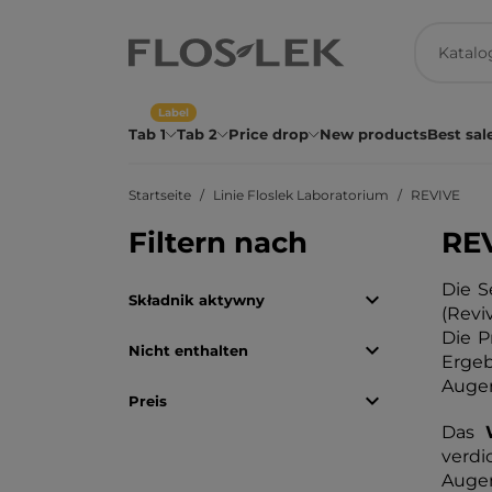
Label
Tab 1
Tab 2
Price drop
New products
Best sal
Startseite
Linie Floslek Laboratorium
REVIVE
Filtern nach
RE
Die S

Składnik aktywny
(Revi
Die P

Nicht enthalten
Erge
Augen

Preis
Das
verdi
Augen