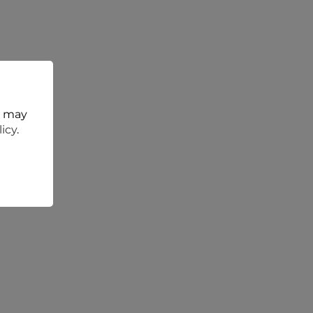
t may
licy
.