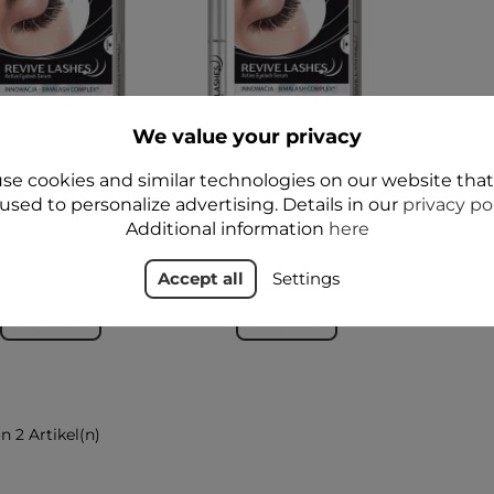
We value your privacy
VE LASHES Eyelash
REVIVE LASHES Eyelash
se cookies and similar technologies on our website tha
hancing Serum®
Enhancing Serum®
ulierendes Serum
stimulierendes Serum
used to personalize advertising. Details in our
privacy po
die Wimpern 3 ml -
für die Wimpern 5 ml -
Additional information
here
Floslek
Floslek
49,99 zł
69,99 zł
Accept all
Settings
Add to cart
Add to cart
on 2 Artikel(n)