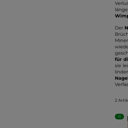
Verlu
län
Wimp
Der
N
Brüch
Miner
wied
gesch
für d
sie l
lind
Nage
Verfa
2 Arti
JA