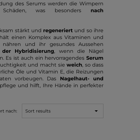
wendung des Serums werden die Wimpern
en Schäden, was besonders
nach
ksam stärkt und
regeneriert
und so ihre
nthält einen Komplex aus Vitaminen und
 sie nähren und ihr gesundes Aussehen
 der
Hybridisierung
, wenn die Nägel
. Es ist auch ein hervorragendes
Serum
Feuchtigkeit und macht sie
weich
, so dass
türliche Öle und Vitamin E, die Reizungen
raten vorbeugen. Das
Nagelhaut- und
flege und hilft, Ihre Hände in perfekter

ert nach:
Sort results