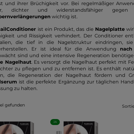
st und ihrer Brüchigkeit vor. Bei regelmäßiger An
ger, dichter und widerstandsfähiger geg
ernverlängerungen
wichtig ist.
ail
Conditioner
ist ein Produkt, das die
Nagelplatte
wir
igkeit und Rissigkeit verhindert. Der Conditioner e
alien, die tief in die Nagelstruktur eindringen,
erherstellen. Er ist ideal für die Anwendung
nach
wächt sind und eine intensive Regeneration benötigen
ie Nagelhaut
. Es versorgt die Nagelhaut perfekt mit 
eichter zu pflegen und zu entfernen ist. Es enthält na
ern, die Regeneration der Nagelhaut fördern und G
lserum
ist die perfekte Ergänzung zur täglichen Handp
ssung zu halten.
kel gefunden
Sorti
JA