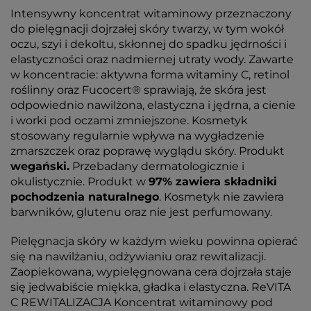
Intensywny koncentrat witaminowy przeznaczony
do pielęgnacji dojrzałej skóry twarzy, w tym wokół
oczu, szyi i dekoltu, skłonnej do spadku jędrności i
elastyczności oraz nadmiernej utraty wody. Zawarte
w koncentracie: aktywna forma witaminy C, retinol
roślinny oraz Fucocert® sprawiają, że skóra jest
odpowiednio nawilżona, elastyczna i jędrna, a cienie
i worki pod oczami zmniejszone. Kosmetyk
stosowany regularnie wpływa na wygładzenie
zmarszczek oraz poprawę wyglądu skóry. Produkt
wegański.
Przebadany dermatologicznie i
okulistycznie. Produkt w
97% zawiera składniki
pochodzenia naturalnego
. Kosmetyk nie zawiera
barwników, glutenu oraz nie jest perfumowany.
Pielęgnacja skóry w każdym wieku powinna opierać
się na nawilżaniu, odżywianiu oraz rewitalizacji.
Zaopiekowana, wypielęgnowana cera dojrzała staje
się jedwabiście miękka, gładka i elastyczna. ReVITA
C REWITALIZACJA Koncentrat witaminowy pod