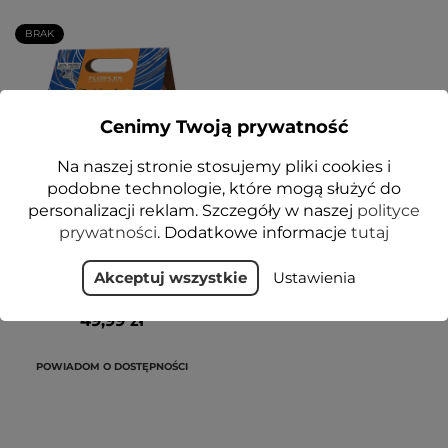
BRAK
Cenimy Twoją prywatność
Na naszej stronie stosujemy pliki cookies i
podobne technologie, które mogą służyć do
personalizacji reklam. Szczegóły w naszej
polityce
prywatności
. Dodatkowe informacje
tutaj
ZESTAW PIELĘGNACYJNY
fitoRETINOL+C PRO AGE
(Koncentrat + krem na
Akceptuj wszystkie
Ustawienia
noc)- Floslek
49,99 zł
POWIADOM O DOSTĘPNOŚCI