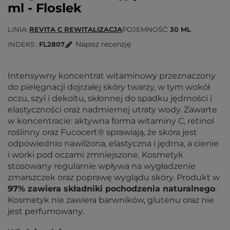
ml - Floslek
LINIA
REVITA C REWITALIZACJA
POJEMNOŚĆ
30 ML
Napisz recenzję
INDEKS
FL2807
Intensywny koncentrat witaminowy przeznaczony
do pielęgnacji dojrzałej skóry twarzy, w tym wokół
oczu, szyi i dekoltu, skłonnej do spadku jędrności i
elastyczności oraz nadmiernej utraty wody. Zawarte
w koncentracie: aktywna forma witaminy C, retinol
roślinny oraz Fucocert® sprawiają, że skóra jest
odpowiednio nawilżona, elastyczna i jędrna, a cienie
i worki pod oczami zmniejszone. Kosmetyk
stosowany regularnie wpływa na wygładzenie
zmarszczek oraz poprawę wyglądu skóry. Produkt w
97% zawiera składniki pochodzenia naturalnego
.
Kosmetyk nie zawiera barwników, glutenu oraz nie
jest perfumowany.